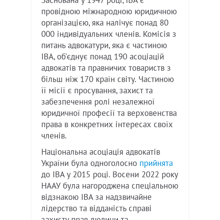
Заснована у 1947 році, IBA є
провідною міжнародною юридичною
організацією, яка налічує понад 80
000 індивідуальних членів. Комісія з
питань адвокатури, яка є частиною
IBA, об'єднує понад 190 асоціацій
адвокатів та правничих товариств з
більш ніж 170 країн світу. Частиною
її місії є просування, захист та
забезпечення ролі незалежної
юридичної професії та верховенства
права в конкретних інтересах своїх
членів.
Національна асоціація адвокатів
України була одноголосно
прийнята
до IBA у 2015 році. Восени 2022 року
НААУ була нагороджена спеціальною
відзнакою IBA за надзвичайне
лідерство та відданість справі
захисту прав людини та