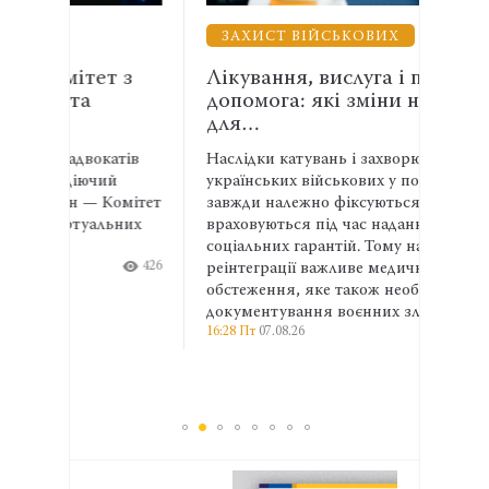
ЗАХИСТ ВІЙСЬКОВИХ
ВЗ
 з
Лікування, вислуга і правнича
Енер
допомога: які зміни необхідні
АСР
для…
спів
атів
Наслідки катувань і захворювання
Адвок
й
українських військових у полоні не
експе
омітет
завжди належно фіксуються та
права
ьних
враховуються під час надання
та ма
соціальних гарантій. Тому на етапі
ширші
426
реінтеграції важливе медичне
профе
13:04 П
обстеження, яке також необхідне для
документування воєнних злочинів.
16:28 Пт
07.08.26
416