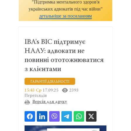
"Підтримка ментального здоров'я
українських адвокатів під час війни"
детальніше за посиланням
IBA's BIC підтримує
НААУ: адвокати не
повинні ототожнюватися
з клієнтами
ГАРАНТІЇ ДІЯЛЬНОСТІ
15:43 Ср
17.09.25
2393
Переглядів
Версія для друку