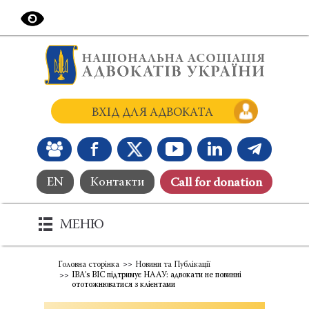
ВХІД ДЛЯ АДВОКАТА
EN
Контакти
Сall for donation
МЕНЮ
Головна сторінка
Новини та Публікації
IBA's BIC підтримує НААУ: адвокати не повинні
ототожнюватися з клієнтами