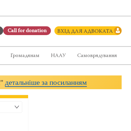
Сall for donation
ВХІД ДЛЯ АДВОКАТА
Громадянам
НААУ
Самоврядування
и"
детальніше за посиланням