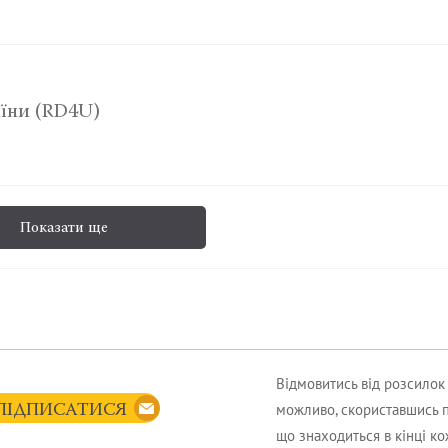
аїни (RD4U)
Показати ще
Відмовитись від розсило
можливо, скориставшись 
ПІДПИСАТИСЯ
що знаходиться в кінці к