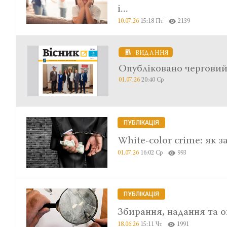
і...
10.07.26
15:18 Пт
2139
ВИДАННЯ
Опубліковано черговий
01.07.26
20:40 Ср
ПУБЛІКАЦІЯ
White-color crime: як з
01.07.26
16:02 Ср
993
ПУБЛІКАЦІЯ
Збирання, надання та о
18.06.26
15:11 Чт
1991