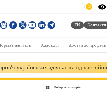
EN
Контакти
Нормативні акти
Адвокату
Доступ до професії
ров'я українських адвокатів під час війн
Виберіть категорію