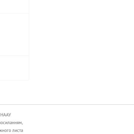
к НААУ
посиланням,
ожного листа