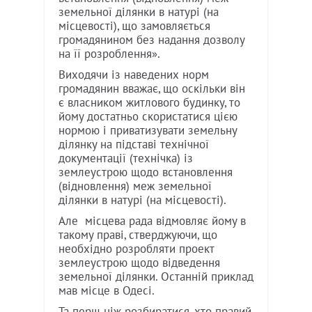
земельної ділянки в натурі (на
місцевості), що замовляється
громадянином без надання дозволу
на її розроблення».
Виходячи із наведених норм
громадянин вважає, що оскільки він
є власником житлового будинку, то
йому достатньо скористатися цією
нормою і приватизувати земельну
ділянку на підставі технічної
документації (технічка) із
землеустрою щодо встановлення
(відновлення) меж земельної
ділянки в натурі (на місцевості).
Але місцева рада відмовляє йому в
такому праві, стверджуючи, що
необхідно розробляти проект
землеустрою щодо відведення
земельної ділянки. Останній приклад
мав місце в Одесі.
Та перш ніж розбиратися, хто правий,