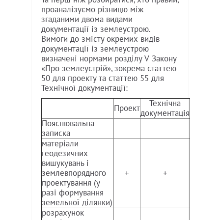
проаналізуємо різницю між
згаданими двома видами
документації із землеустрою.
Вимоги до змісту окремих видів
документації із землеустрою
визначені нормами розділу V Закону
«Про землеустрій», зокрема статтею
50 для проекту та статтею 55 для
Технічної документації:
Технічна
Проект
документація
Пояснювальна
записка
матеріали
геодезичних
вишукувань і
землевпорядного
+
+
проектування (у
разі формування
земельної ділянки)
розрахунок