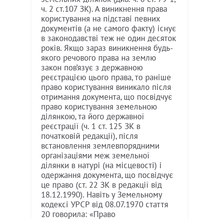
ч. 2 ст.107 ЗК). А виникнення права
користування на підставі певних
документів (а не самого факту) існує
в законодавстві теж не один десяток
років. Якщо зараз виникнення будь-
якого речового права на землю
закон пов’язує з державною
реєстрацією цього права, то раніше
право користування виникало після
отримання документа, що посвідчує
право користування земельною
ділянкою, та його державної
реєстрації (ч. 1 ст. 125 ЗК в
початковій редакції), після
встановлення землевпорядними
організаціями меж земельної
ділянки в натурі (на місцевості) і
одержання документа, що посвідчує
це право (ст. 22 ЗК в редакції від
18.12.1990). Навіть у Земельному
кодексі УРСР від 08.07.1970 стаття
20 говорила: «Право