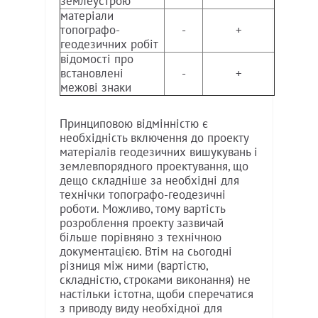
землеустрою
матеріали
топографо-
-
+
геодезичних робіт
відомості про
встановлені
-
+
межові знаки
Принциповою відмінністю є
необхідність включення до проекту
матеріалів геодезичних вишукувань і
землевпорядного проектування, що
дещо складніше за необхідні для
технічки топографо-геодезичні
роботи. Можливо, тому вартість
розроблення проекту зазвичай
більше порівняно з технічною
документацією. Втім на сьогодні
різниця між ними (вартістю,
складністю, строками виконання) не
настільки істотна, щоби сперечатися
з приводу виду необхідної для