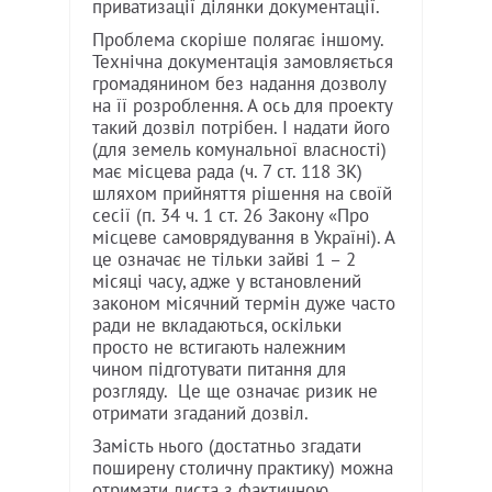
приватизації ділянки документації.
Проблема скоріше полягає іншому.
Технічна документація замовляється
громадянином без надання дозволу
на її розроблення. А ось для проекту
такий дозвіл потрібен. І надати його
(для земель комунальної власності)
має місцева рада (ч. 7 ст. 118 ЗК)
шляхом прийняття рішення на своїй
сесії (п. 34 ч. 1 ст. 26 Закону «Про
місцеве самоврядування в Україні). А
це означає не тільки зайві 1 – 2
місяці часу, адже у встановлений
законом місячний термін дуже часто
ради не вкладаються, оскільки
просто не встигають належним
чином підготувати питання для
розгляду. Це ще означає ризик не
отримати згаданий дозвіл.
Замість нього (достатньо згадати
поширену столичну практику) можна
отримати листа з фактичною