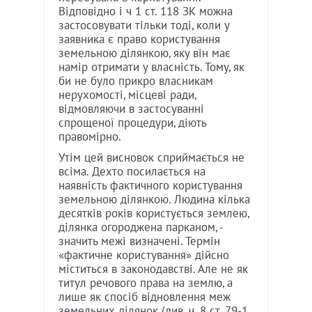
Відповідно і ч 1 ст. 118 ЗК можна
застосовувати тільки тоді, коли у
заявника є право користування
земельною ділянкою, яку він має
намір отримати у власність. Тому, як
би не було прикро власникам
нерухомості, місцеві ради,
відмовляючи в застосуванні
спрощеної процедури, діють
правомірно.
Утім цей висновок сприймається не
всіма. Дехто посилається на
наявність фактичного користування
земельною ділянкою. Людина кілька
десятків років користується землею,
ділянка огороджена парканом, -
значить межі визначені. Термін
«фактичне користування» дійсно
міститься в законодавстві. Але не як
титул речового права на землю, а
лише як спосіб відновлення меж
земельних ділянок (див. ч. 8 ст. 79-1,