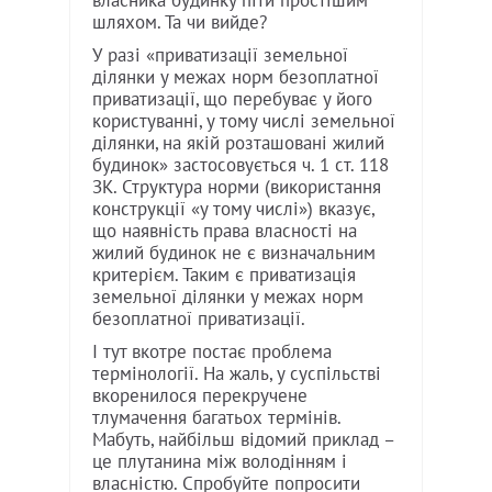
власника будинку піти простішим
шляхом. Та чи вийде?
У разі «приватизації земельної
ділянки у межах норм безоплатної
приватизації, що перебуває у його
користуванні, у тому числі земельної
ділянки, на якій розташовані жилий
будинок» застосовується ч. 1 ст. 118
ЗК. Структура норми (використання
конструкції «у тому числі») вказує,
що наявність права власності на
жилий будинок не є визначальним
критерієм. Таким є приватизація
земельної ділянки у межах норм
безоплатної приватизації.
І тут вкотре постає проблема
термінології. На жаль, у суспільстві
вкоренилося перекручене
тлумачення багатьох термінів.
Мабуть, найбільш відомий приклад –
це плутанина між володінням і
власністю. Спробуйте попросити