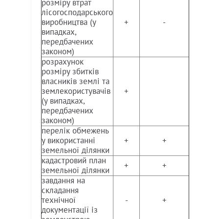
розміру втрат
лісогосподарського
виробництва (у
+
-
випадках,
передбачених
законом)
розрахунок
розміру збитків
власників землі та
землекористувачів
+
(у випадках,
передбачених
законом)
перелік обмежень
у використанні
+
+
земельної ділянки
кадастровий план
+
+
земельної ділянки
завдання на
складання
технічної
-
+
документації із