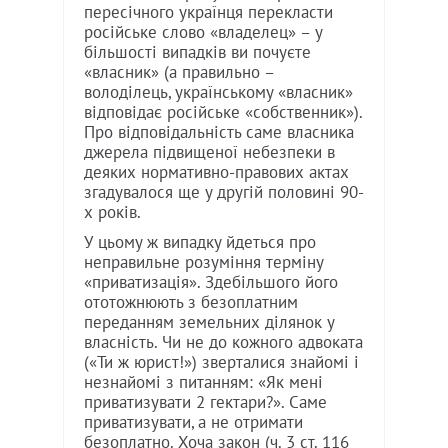
пересічного українця перекласти
російське слово «владелец» – у
більшості випадків ви почуєте
«власник» (а правильно –
володілець, українському «власник»
відповідає російське «собственник»).
Про відповідальність саме власника
джерела підвищеної небезпеки в
деяких нормативно-правових актах
згадувалося ще у другій половині 90-
х років.
У цьому ж випадку йдеться про
неправильне розуміння терміну
«приватизація». Здебільшого його
ототожнюють з безоплатним
переданням земельних ділянок у
власність. Чи не до кожного адвоката
(«Ти ж юрист!») зверталися знайомі і
незнайомі з питанням: «Як мені
приватизувати 2 гектари?». Саме
приватизувати, а не отримати
безоплатно. Хоча закон (ч. 3 ст. 116