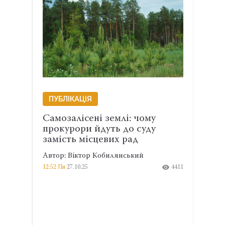
ПУБЛІКАЦІЯ
ПУБ
ю:
Самозалісені землі: чому
Земл
ики
прокурори йдуть до суду
деце
замість місцевих рад
Автор
Автор: Віктор Кобилянський
4337
10:00 П
12:52 Пн
27.10.25
4411