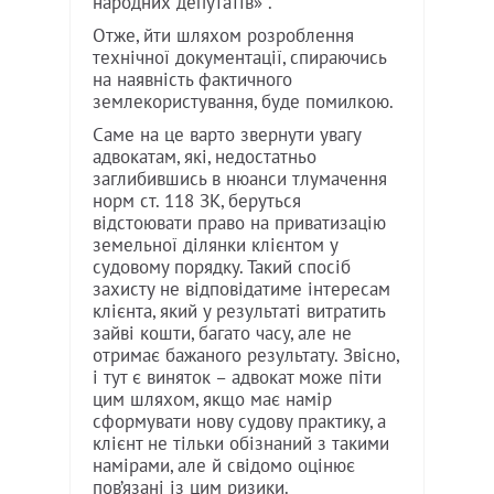
народних депутатів» .
Отже, йти шляхом розроблення
технічної документації, спираючись
на наявність фактичного
землекористування, буде помилкою.
Саме на це варто звернути увагу
адвокатам, які, недостатньо
заглибившись в нюанси тлумачення
норм ст. 118 ЗК, беруться
відстоювати право на приватизацію
земельної ділянки клієнтом у
судовому порядку. Такий спосіб
захисту не відповідатиме інтересам
клієнта, який у результаті витратить
зайві кошти, багато часу, але не
отримає бажаного результату. Звісно,
і тут є виняток – адвокат може піти
цим шляхом, якщо має намір
сформувати нову судову практику, а
клієнт не тільки обізнаний з такими
намірами, але й свідомо оцінює
пов’язані із цим ризики.