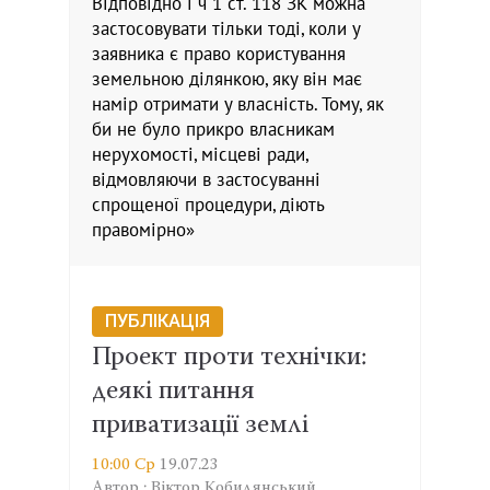
Відповідно і ч 1 ст. 118 ЗК можна
застосовувати тільки тоді, коли у
заявника є право користування
земельною ділянкою, яку він має
намір отримати у власність. Тому, як
би не було прикро власникам
нерухомості, місцеві ради,
відмовляючи в застосуванні
спрощеної процедури, діють
правомірно»
ПУБЛІКАЦІЯ
Проект проти технічки:
деякі питання
приватизації землі
10:00 Ср
19.07.23
Автор : Віктор Кобилянський