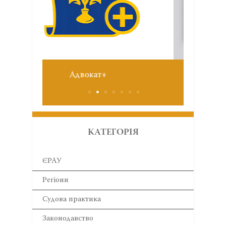
Звіт 
№6 червень 2026
КАТЕГОРІЯ
ЄРАУ
Регіони
Cудова практика
Законодавство