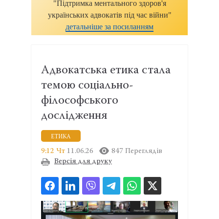
"Підтримка ментального здоров'я
українських адвокатів під час війни"
детальніше за посиланням
Адвокатська етика стала
темою соціально-
філософського
дослідження
ЕТИКА
9:12 Чт
11.06.26
847 Переглядів
Версія для друку