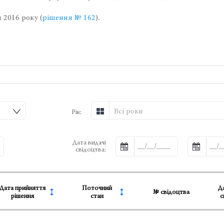
 2016 року (
рішення № 162
).
Всі роки
Рік:
Дата видачі
свідоцтва:
Дата прийняття
Поточний
Да
№ свідоцтва
рішення
стан
с