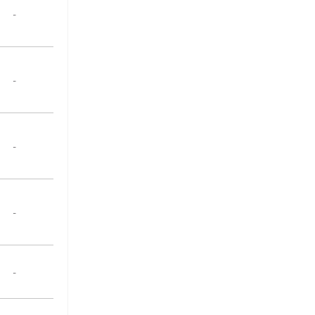
-
-
-
-
-