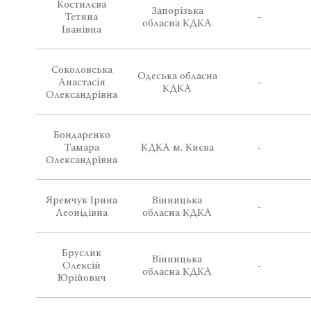
Костилєва
Запорізька
Тетяна
-
обласна КДКА
Іванівна
Соколовська
Одеська обласна
Анастасія
-
КДКА
Олександрівна
Бондаренко
Тамара
КДКА м. Києва
-
Олександрівна
Яремчук Ірина
Вінницька
-
Леонідівна
обласна КДКА
Бруслик
Вінницька
Олексій
-
обласна КДКА
Юрійович