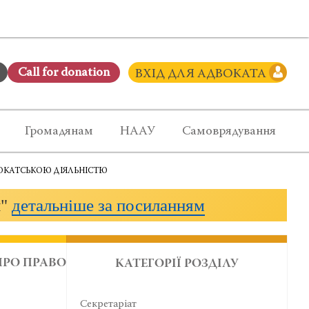
Сall for donation
ВХІД ДЛЯ АДВОКАТА
Громадянам
НААУ
Самоврядування
ВОКАТСЬКОЮ ДІЯЛЬНІСТЮ
и"
детальніше за посиланням
ПРО ПРАВО
КАТЕГОРІЇ РОЗДІЛУ
Секретаріат