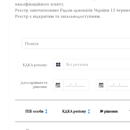
кваліфікаційного іспиту.
Реєстр започатковано Радою адвокатів України 13 червня
Реєстр є відкритим та загальнодоступним.
Всі регіони
КДКА регіону:
Дата прийняття
рішення:
ПІБ особи
КДКА регіону
№ рішення