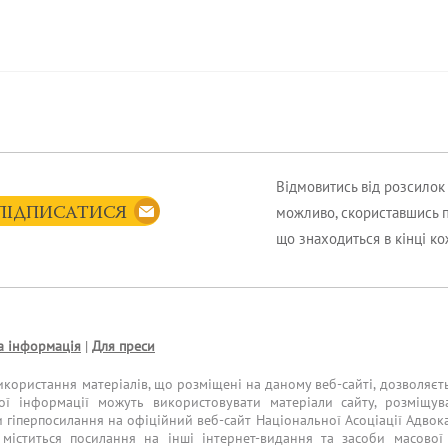
Відмовитись від розсило
можливо, скориставшись 
ПІДПИСАТИСЯ
що знаходиться в кінці к
а інформація
|
Для преси
икористання матеріалів, що розміщені на даному веб-сайті, дозволяєт
ої інформації можуть використовувати матеріали сайту, розміщув
и гіперпосилання на офіційний веб-сайт Національної Асоціації Адвока
міститься посилання на інші інтернет-видання та засоби масової 