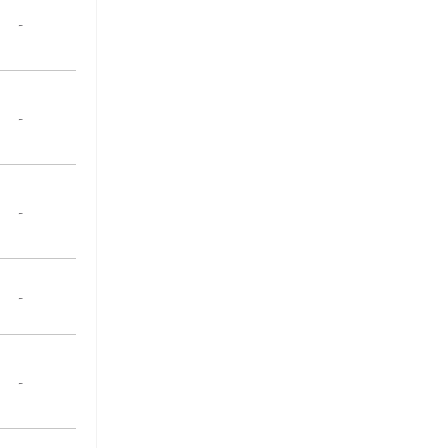
-
-
-
-
-