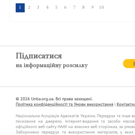
1
2
3
4
5
6
7
8
9
10
Підписатися
на інформаційну розсилку
© 2026 Unba.org.ua.
Всі права захищені.
Політика конфіденційності та Умови використання
|
Контактн
Національна Асоціація Адвокатів України. Передрук та інше в
посилання на джерело. Інтернет-видання та засоби масов
офіційного веб-сайту НААУ на власних веб-сторінках, за умов
Заборонено передрук та використання матеріалів, у яких 