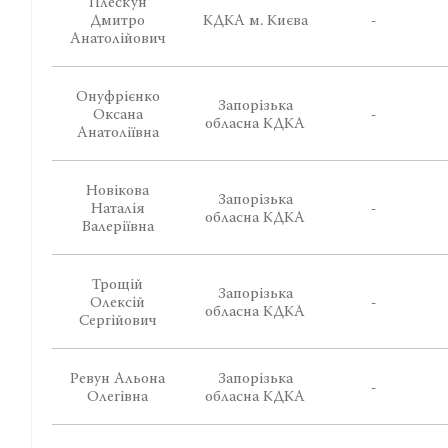
Плескун
Дмитро
КДКА м. Києва
-
Анатолійович
Онуфрієнко
Запорізька
Оксана
-
обласна КДКА
Анатоліївна
Новікова
Запорізька
Наталія
-
обласна КДКА
Валеріївна
Трощій
Запорізька
Олексій
-
обласна КДКА
Сергійович
Ревун Альона
Запорізька
-
Олегівна
обласна КДКА