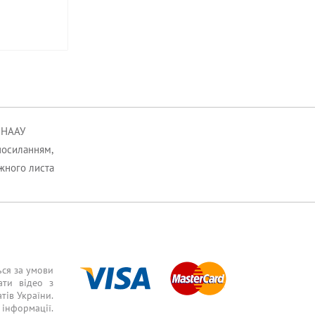
к НААУ
посиланням,
ожного листа
ься за умови
ати відео з
тів України.
інформації.