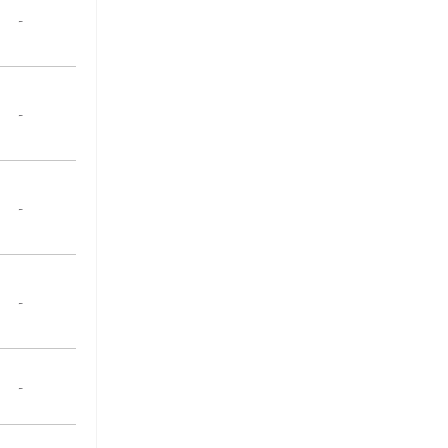
-
-
-
-
-