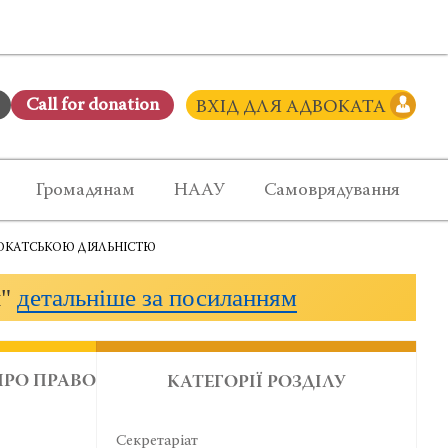
Сall for donation
ВХІД ДЛЯ АДВОКАТА
Громадянам
НААУ
Самоврядування
ВОКАТСЬКОЮ ДІЯЛЬНІСТЮ
и"
детальніше за посиланням
ПРО ПРАВО
КАТЕГОРІЇ РОЗДІЛУ
Секретаріат