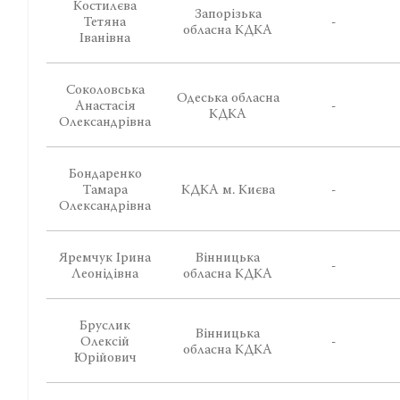
Костилєва
Запорізька
Тетяна
-
обласна КДКА
Іванівна
Соколовська
Одеська обласна
Анастасія
-
КДКА
Олександрівна
Бондаренко
Тамара
КДКА м. Києва
-
Олександрівна
Яремчук Ірина
Вінницька
-
Леонідівна
обласна КДКА
Бруслик
Вінницька
Олексій
-
обласна КДКА
Юрійович