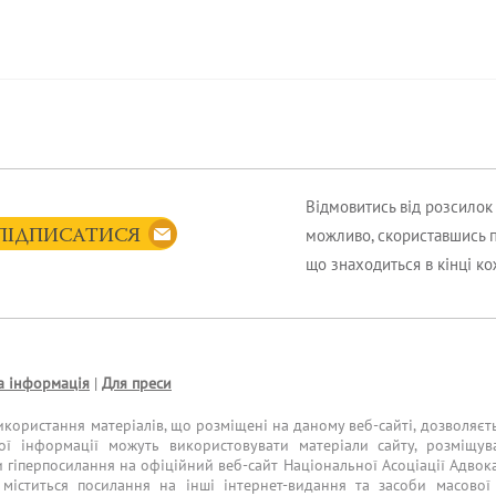
Відмовитись від розсило
можливо, скориставшись 
ПІДПИСАТИСЯ
що знаходиться в кінці к
а інформація
|
Для преси
икористання матеріалів, що розміщені на даному веб-сайті, дозволяєт
ої інформації можуть використовувати матеріали сайту, розміщув
и гіперпосилання на офіційний веб-сайт Національної Асоціації Адвока
міститься посилання на інші інтернет-видання та засоби масової 