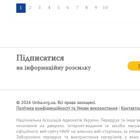
1
2
3
4
5
6
7
8
9
10
Підписатися
на інформаційну розсилку
© 2026 Unba.org.ua.
Всі права захищені.
Політика конфіденційності та Умови використання
|
Контактн
Національна Асоціація Адвокатів України. Передрук та інше в
посилання на джерело. Інтернет-видання та засоби масов
офіційного веб-сайту НААУ на власних веб-сторінках, за умов
Заборонено передрук та використання матеріалів, у яких 