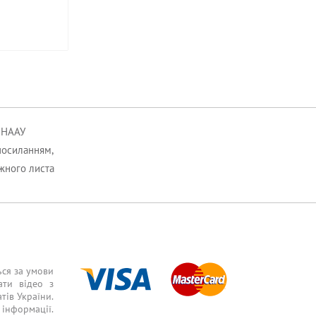
к НААУ
посиланням,
ожного листа
ься за умови
ати відео з
тів України.
інформації.