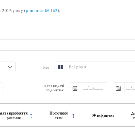
 2016 року (
рішення № 162
).
Всі роки
Рік:
Дата видачі
свідоцтва:
Дата прийняття
Поточний
Да
№ свідоцтва
рішення
стан
с