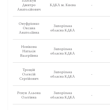
Плескун
Дмитро
КДКА м. Києва
-
Анатолійович
Онуфрієнко
Запорізька
Оксана
-
обласна КДКА
Анатоліївна
Новікова
Запорізька
Наталія
-
обласна КДКА
Валеріївна
Трощій
Запорізька
Олексій
-
обласна КДКА
Сергійович
Ревун Альона
Запорізька
-
Олегівна
обласна КДКА