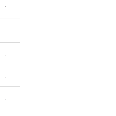
-
-
-
-
-