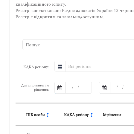
кваліфікаційного іспиту.
Реєстр започатковано Радою адвокатів України 13 червня
Реєстр є відкритим та загальнодоступним.
Всі регіони
КДКА регіону:
Дата прийняття
рішення:
ПІБ особи
КДКА регіону
№ рішення