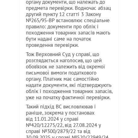
органу документи, що належать до
предмета перевірки. Водночас абзац
другий пункту 12 статті 3 Закону
№265/95-ВР встановлює спеціальне
правило: документи про облік і
походження товарних запасів мають
бути надані саме на початок
проведення перевірки.
Тож Верховний Суд у справі, що
розглядається наголосив, що цей
обов’язок не залежить від окремої
письмової вимоги податкового
органу. Платник має самостійно
надати документи, які підтверджують
облік і походження товарних запасів,
уже на початку фактичної перевірки.
Такий підхід ВС висловлював і
раніше, зокрема у постановах
від 11.01.2024 у справі
№420/12275/22, від 27.08.2024 у
справі №300/2879/22 та від
30.09.2025 у справі №520/22949/24.