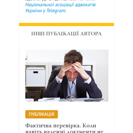
Національної асоціації адвокатів
України у
Telegram
.
ІНШІ ПУБЛІКАЦІЇ АВТОРА
ПУБЛІКАЦІЯ
ПУБ
Фактична перевірка. Коли
През
навіть належні документи не
варт