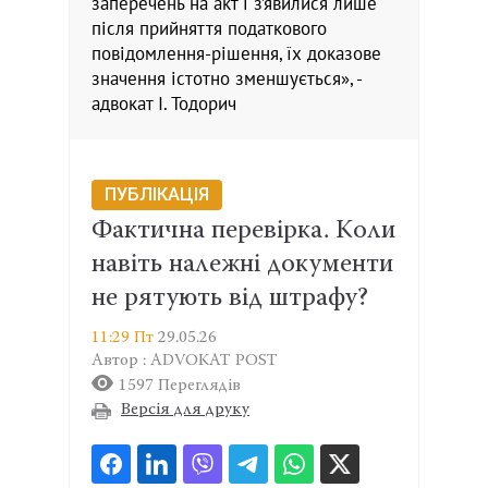
заперечень на акт і з’явилися лише
після прийняття податкового
повідомлення-рішення, їх доказове
значення істотно зменшується», -
адвокат І. Тодорич
ПУБЛІКАЦІЯ
Фактична перевірка. Коли
навіть належні документи
не рятують від штрафу?
11:29 Пт
29.05.26
Автор : ADVOKAT POST
1597 Переглядів
Версія для друку