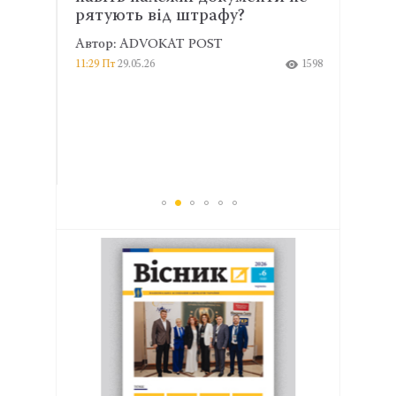
рятують від штрафу?
втра
Автор: ADVOKAT POST
Авто
1258
11:29 Пт
29.05.26
1598
9:24 Вт
2