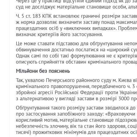
Через це у практиці відсутній єдиний підхід як до з
суд не досліджує матеріальне становище особи, альт
Ч. 5 ст. 183 КПК встановлює граничні розміри заста
ж норма дозволяє визначити заставу понад максима
працездатних осіб у «виключних випадках». Проблема
визначає критеріїв його застосування.
Це може ставати підставою для обґрунтування непом
обвинувачення достатньо послатися на «широкий сус
Однак самі по собі такі формулювання не є критерія
описують сприйняття обставин кримінального прова
Мільйони без пояснень
Так, ухвалою Печерського районного суду м. Києва в
кримінального правопорушення, передбаченого ч. 3 
збройної агресії Російської Федерації проти України
з альтернативою у вигляді застави в розмірі 3000 п
Обґрунтування такого розміру застави зводилося до
про застосування запобіжного заходу: «Враховуючи
корисливий мотив, матеріальне становище підозрюван
небезпечність злочину, вік та стан його здоровя, соц
тисячі) прожиткових мінімумів для працездатних ос