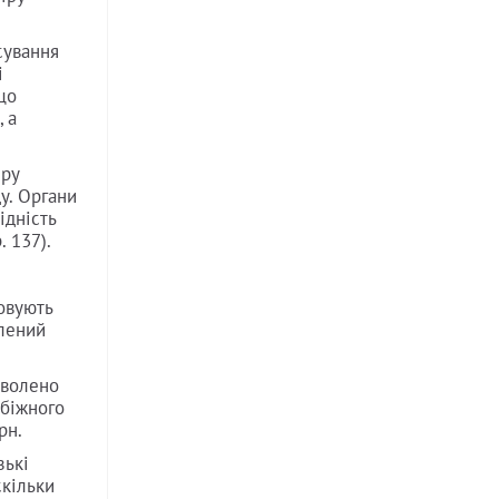
сування
і
 що
 а
іру
у. Органи
ідність
. 137).
овують
влений
оволено
обіжного
рн.
зькі
скільки