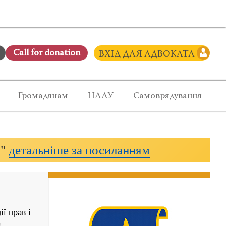
Сall for donation
ВХІД ДЛЯ АДВОКАТА
Громадянам
НААУ
Самоврядування
и"
детальніше за посиланням
ї прав і
а