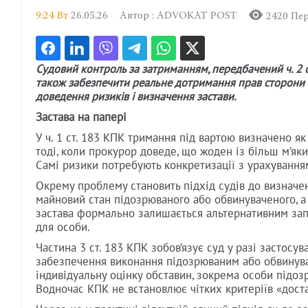
9:24 Вт
26.05.26
Автор : ADVOKAT POST
2420 Пер
Судовий контроль за затриманням, передбачений ч. 2 с
також забезпечити реальне дотримання прав сторони з
доведення ризиків і визначення застави.
Застава на папері
У ч. 1 ст. 183 КПК тримання під вартою визначено я
тоді, коли прокурор доведе, що жоден із більш м’як
Самі ризики потребують конкретизації з урахування
Окрему проблему становить підхід судів до визначе
майновий стан підозрюваного або обвинуваченого, а
застава формально залишається альтернативним зап
для особи.
Частина 3 ст. 183 КПК зобов’язує суд у разі застосу
забезпечення виконання підозрюваним або обвинувач
індивідуальну оцінку обставин, зокрема особи підоз
Водночас КПК не встановлює чітких критеріїв «доста