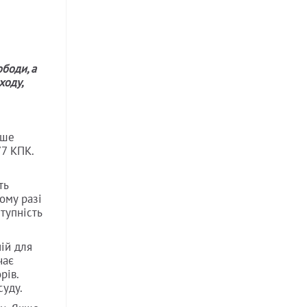
ободи, а
ходу,
ише
77 КПК.
ть
ому разі
тупність
ній для
чає
рів.
суду.