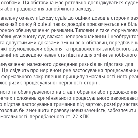
 особами. Ця обставина має ретельно досліджуватися судом
я або продовження запобіжного заходу..
гальну ознаку підходу судів до оцінки доводів сторони зах
азвичай опису й оцінці таких доводів присвячується не біл
тороною обвинувачення ризиками. Типовим є таке формулюва
обвинуваченому суд вважає непереконливими і необґрунто
а допустимими доказами зміни всіх обставин, передбачених
 які обумовлювали обрання та продовження запобіжного за
данні не доведено наявність підстав для зміни запобіжного
инувачення належного доведення ризиків як підстави для
 Це свідчить про нерівномірне застосування процесуальни
а формального закріплення принципу змагальності його реа
рює ризик процесуальної нерівності сторін.
аного та обвинуваченого на стадії обрання або продовження
кремих положень кримінального процесуального законодавст
 підстав застосування тримання під вартою, розміру застав
д дозволив би зменшити правову невизначеність, забезпечити
агальності, передбаченого ст. 22 КПК.