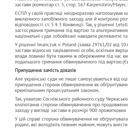
застави (коментар ст. 5, стор. 167 Karpenstein/Mayer, 
ЄСПЛ у своїй практиці неодноразово наголошував на
виключного запобіжного заходу, але й контролю розу
відповідності ст. 5 § 3 Конвенції. Так, у рішенні Lete
застосування тримання під вартою та альтернативних
національні суди зобов’язані наводити релевантні т
У рішенні Iwanczuk v. Poland (заява 29761/02 від 1
застави відносно зацікавленої особи, оскільки вир
влади повинні бути такими ж обережними під час виз
подальшого тримання обвинуваченого під вартою.(Європ
Припущення замість доказів
Але українські суди не лише самоусуваються від оці
припущення сторони обвинувачення як обґрунтуванн
кримінальним процесуальним законом.
Так, ухвалою Соснівського районного суду Черкасько
клопотання сторони обвинувачення про продовження
заходу у вигляді застави в розмірі 900 прожиткових
У цій справі сторона обвинувачення не обґрунтувала
родичі, які володіють певним майном, можуть внести