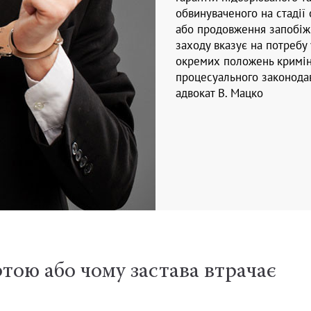
обвинуваченого на стадії
або продовження запобіж
заходу вказує на потребу
окремих положень кримі
процесуального законодав
адвокат В. Мацко
Адвокат+
тою або чому застава втрачає