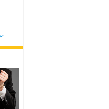
ram
.