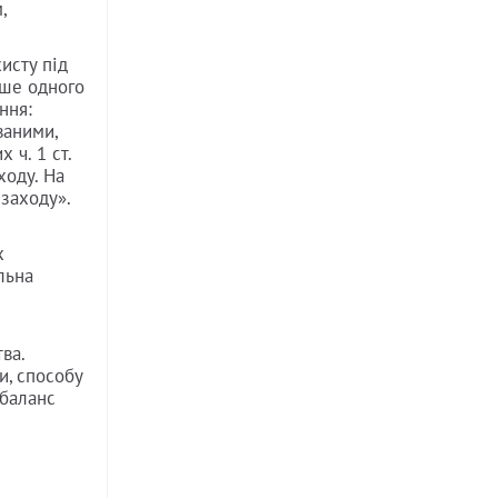
,
исту під
ьше одного
ння:
ваними,
 ч. 1 ст.
ходу. На
 заходу».
х
льна
ва.
и, способу
 баланс