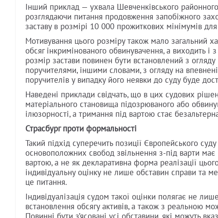
Інший приклад — ухвала Шевченківського районного с
розглядаючи питання продовження запобіжного заходу 
заставу в розмірі 10 000 прожиткових мінімумів для
Мотивування цього розміру також мало загальний ха
обсяг інкримінованого обвинувачення, а виходить і 
розмір застави повинен бути встановлений з огляду н
поручителями, іншими словами, з огляду на впевнені
поручителів у випадку його неявки до суду буде дост
Наведені приклади свідчать, що в цих судових рішен
матеріального становища підозрюваного або обвину
ілюзорності, а тримання під вартою стає безальтер
Страсбург проти формальності
Такий підхід суперечить позиції Європейського суду 
основоположних свобод звільнення з-під варти має 
вартою, а не як декларативна форма реалізації цьог
індивідуальну оцінку не лише обставин справи та ме
це питання.
Індивідуалізація судом такої оцінки полягає не лиш
встановлення обсягу активів, а також з реальною мо
Повинні бути з’ясовані усі обставини, які можуть в