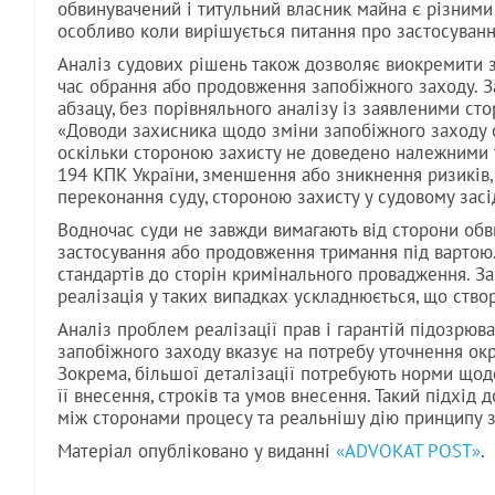
обвинувачений і титульний власник майна є різними
особливо коли вирішується питання про застосуванн
Аналіз судових рішень також дозволяє виокремити за
час обрання або продовження запобіжного заходу. З
абзацу, без порівняльного аналізу із заявленими с
«Доводи захисника щодо зміни запобіжного заходу 
оскільки стороною захисту не доведено належними т
194 КПК України, зменшення або зникнення ризиків,
переконання суду, стороною захисту у судовому засі
Водночас суди не завжди вимагають від сторони обв
застосування або продовження тримання під вартою.
стандартів до сторін кримінального провадження. З
реалізація у таких випадках ускладнюється, що ство
Аналіз проблем реалізації прав і гарантій підозрюв
запобіжного заходу вказує на потребу уточнення о
Зокрема, більшої деталізації потребують норми щодо
її внесення, строків та умов внесення. Такий підхі
між сторонами процесу та реальнішу дію принципу зм
Матеріал опубліковано у виданні
«ADVOKAT POST»
.