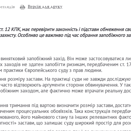
Версія для друку
еглядів
т. 12 КПК, має перевірити законність і підстави обмеження св
ахисту. Особливо це важливо під час обрання запобіжного за
к винятковий запобіжний захід. Він може застосовуватися л
их заходів не здатен запобігти ризикам, передбаченим ст. 1
м практики Європейського суду з прав людини.
ння розміру застави. На практиці суди не завжди досліджую
 часто відтворюють аргументи сторони обвинувачення. У так
обіжним заходом, але фактично може втрачати реальну дос
вання тримання під вартою визначити розмір застави, достат
еним процесуальних обов’язків. Така конструкція передба
рюваного, його майнового стану та інших релевантних факто
тності» застави, що залишає суду широкий простір для роз