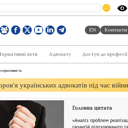
EN
Контакти
Нормативні акти
Адвокату
Доступ до професії
ьтернативність
ров'я українських адвокатів під час війн
Головна цитата
«Аналіз проблем реалізаці
гарантій підозрюваного т