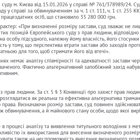
уду м. Києва від 15.01.2026 у справі № 761/378989/24. Су
у справі за обвинуваченням за ч. 1 ст. 111, ч. 1 ст. 255 КК
 працездатних осіб, що становило 33 280 000 грн.
рактер: «При визначенні розміру застави, суд зважає не ли
з тих позицій Європейського суду з прав людини, відповідно
а особу підсудного, належну йому власність, його стосунки
сть у тому, що перспектива втрати застави або заходів прот
атньою для того, щоб стримати його від втечі».
нях немає аналізу співмірності та адекватності застави че
ваченого. Фактично альтернативний запобіжний захід набув
нативним.
з прав людини. За ст. 5 § 3 Конвенції про захист прав людин
розглядатися як реальна та ефективна альтернатива трима
о права. Визначаючи розмір застави, суд повинен здійснюва
ж обвинувачення, а й майнового стану особи, щодо якої вир
е в процесі аналізу та виявлення титульного володіння з ме
жливістю їх використання для внесення визначеного розміру
казувати також на неспроможність внесення визначеного розм