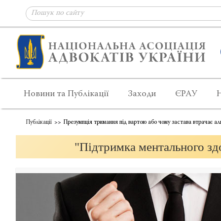
Новини та Публікації
Заходи
ЄРАУ
Публікації
Презумпція тримання під вартою або чому застава втрачає ал
"Підтримка ментального здо