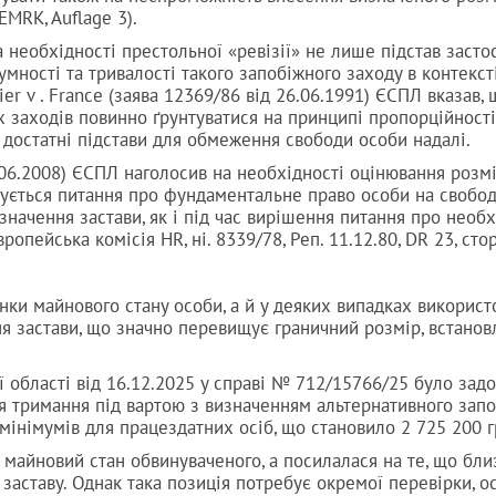
EMRK, Auflage 3).
 необхідності престольної «ревізії» не лише підстав засто
мності та тривалості такого запобіжного заходу в контекст
llier v . France (заява 12369/86 від 26.06.1991) ЄСПЛ вказав,
 заходів повинно ґрунтуватися на принципі пропорційності,
а достатні підстави для обмеження свободи особи надалі.
0.06.2008) ЄСПЛ наголосив на необхідності оцінювання розм
ішується питання про фундаментальне право особи на свобод
начення застави, як і під час вирішення питання про необх
ейська комісія HR, ні. 8339/78, Реп. 11.12.80, DR 23, стор
нки майнового стану особи, а й у деяких випадках використ
я застави, що значно перевищує граничний розмір, встано
ї області від 16.12.2025 у справі № 712/15766/25 було зад
 тримання під вартою з визначенням альтернативного зап
 мінімумів для працездатних осіб, що становило 2 725 200 г
 майновий стан обвинуваченого, а посилалася на те, що бли
 заставу. Однак така позиція потребує окремої перевірки, о