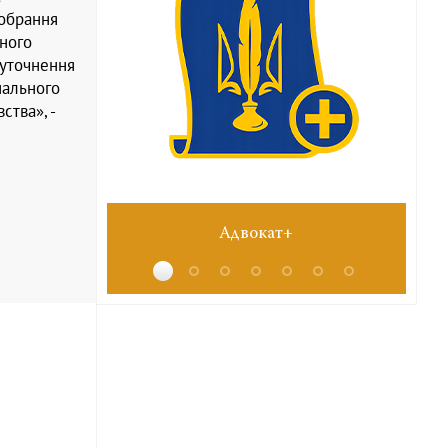
 обрання
ного
 уточнення
нального
ства», -
№6 червень 2026