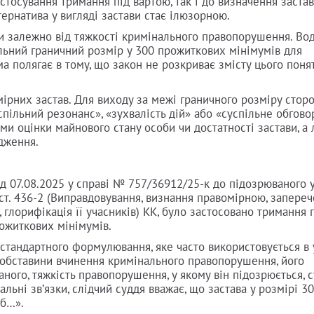
астосування тримання під вартою, так і до визначення заста
ернатива у вигляді застави стає ілюзорною.
ви залежно від тяжкості кримінального правопорушення. Во
льний граничний розмір у 300 прожиткових мінімумів для
 полягає в тому, що закон не розкриває змісту цього понят
ірних застав. Для виходу за межі граничного розміру сторо
пільний резонанс», «зухвалість дій» або «суспільне обгово
ми оцінки майнового стану особи чи достатності застави, а
дження.
ід 07.08.2025 у справі № 757/36912/25-к до підозрюваного 
ст. 436-2 (Виправдовування, визнання правомірною, запере
, глорифікація її учасників) КК, було застосовано тримання 
рожиткових мінімумів.
 стандартного формулювання, яке часто використовується в
 обставини вчинення кримінального правопорушення, його
ого, тяжкість правопорушення, у якому він підозрюється, с
іальні звʼязки, слідчий суддя вважає, що застава у розмірі 3
іб…».