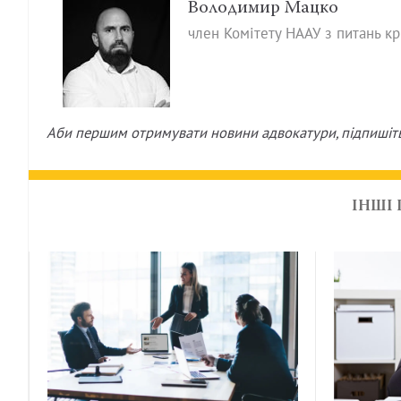
Володимир Мацко
член Комітету НААУ з питань к
Аби першим отримувати новини адвокатури, підпишіт
ІНШІ 