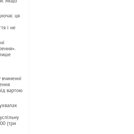
ви. Якщо
дночас ця
тя і не
ні
рення».
 лише
у вчиненні
чення
під вартою
 ухвалах
успільну
000 (три