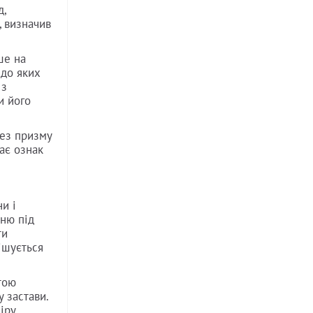
д,
, визначив
ше на
 до яких
 з
и його
рез призму
ає ознак
и і
нню під
ти
ішується
тою
 застави.
іру