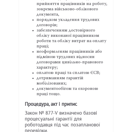
прийняття працівників на роботу,
зокрема військово-облікового
документа,
порядком укладення трудових
договорів;
забезпеченням достовірного
обліку виконаної працівником
роботи та обліку витрат на оплату
праці;
неоформленям працівників або
підміною трудових відносин
договорами цивільно-правового
характеру;
оплатою праці та сплатою ЄСВ;
дотриманням гарантій
мобілізованих;
документообігом та охороною
праці тощо.
Процедура, акт і припис
Закон № 877-V визначено базові
процесуальні гарантії для
роботодавця під час позапланової
перевірки.