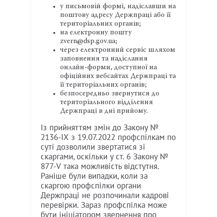
у письмовій формі, надіславши на
поштову адресу Держпраці або її
територіальних органів;
на електронну пошту
zvern@dsp.gov.ua;
через електронний сервіс шляхом
заповнення та надіслання
онлайн-форми, доступної на
офіційних вебсайтах Держпраці та
її територіальних органів;
безпосередньо звернутися до
територіального відділення
Держпраці в дні прийому.
Із прийняттям змін до Закону №
2136-IX з 19.07.2022 профспілкам по
суті дозволили звертатися зі
скаргами, оскільки у ст. 6 Закону №
877-V така можливість відстутня.
Раніше були випадки, коли за
скаргою профспілки органи
Держпраці не розпочинали кадрові
перевірки. Зараз профспілка може
бути ініціатором звернення про