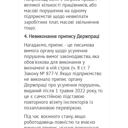
великої кількості працівників, або
масові порушення на одному
підприємстві щодо невиплати
заробітних плат, масові звільнення
тощо.
4. Невиконання припису Держпраці
Нагадаємо, припис - це письмова
вимога органу щодо усунення
порушень вимог законодавства, яка
обов'язкова для виконання у
визначені в ній строк (ч. 8 ст. 7
Закону № 877-V. Якщо підприємство
не виконало припис органу
Держпраці про усунення порушень,
виданий після 1 травня 2022 року, то
це є самостійною підставою
повторного візиту інспекторів із
позаплановою перевіркою.
Під час воєнного стану, якщо
роботодавець повністю та вчасно
виконав припис, усунув порушення,