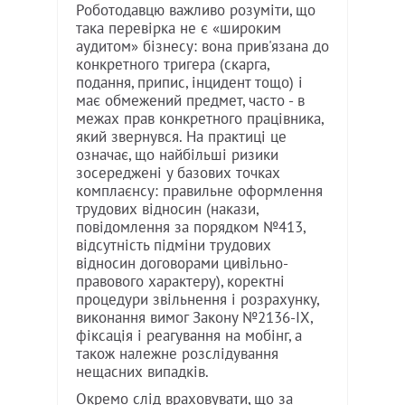
Роботодавцю важливо розуміти, що
така перевірка не є «широким
аудитом» бізнесу: вона прив'язана до
конкретного тригера (скарга,
подання, припис, інцидент тощо) і
має обмежений предмет, часто - в
межах прав конкретного працівника,
який звернувся. На практиці це
означає, що найбільші ризики
зосереджені у базових точках
комплаєнсу: правильне оформлення
трудових відносин (накази,
повідомлення за порядком №413,
відсутність підміни трудових
відносин договорами цивільно-
правового характеру), коректні
процедури звільнення і розрахунку,
виконання вимог Закону №2136-IX,
фіксація і реагування на мобінг, а
також належне розслідування
нещасних випадків.
Окремо слід враховувати, що за