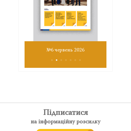
Звіт з
№6 червень 2026
Підписатися
на інформаційну розсилку