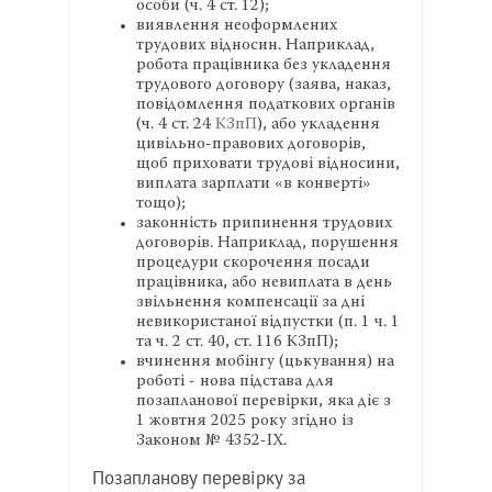
особи (ч. 4 ст. 12);
виявлення неоформлених
трудових відносин. Наприклад,
робота працівника без укладення
трудового договору (заява, наказ,
повідомлення податкових органів
(ч. 4 ст. 24
КЗпП
), або укладення
цивільно-правових договорів,
щоб приховати трудові відносини,
виплата зарплати «в конверті»
тощо);
законність припинення трудових
договорів. Наприклад, порушення
процедури скорочення посади
працівника, або невиплата в день
звільнення компенсації за дні
невикористаної відпустки (п. 1 ч. 1
та ч. 2 ст. 40, ст. 116 КЗпП);
вчинення мобінгу (цькування) на
роботі - нова підстава для
позапланової перевірки, яка діє з
1 жовтня 2025 року згідно із
Законом № 4352-IX.
Позапланову перевірку за