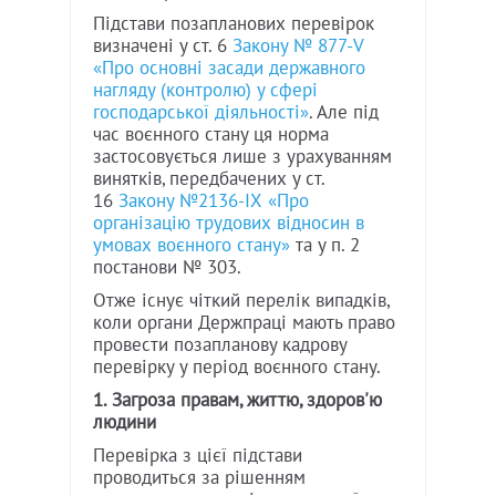
Підстави позапланових перевірок
визначені у ст. 6
Закону № 877-V
«Про основні засади державного
нагляду (контролю) у сфері
господарської діяльності»
. Але під
час воєнного стану ця норма
застосовується лише з урахуванням
винятків, передбачених у ст.
16
Закону №2136-IX «Про
організацію трудових відносин в
умовах воєнного стану»
та у п. 2
постанови № 303.
Отже існує чіткий перелік випадків,
коли органи Держпраці мають право
провести позапланову кадрову
перевірку у період воєнного стану.
1. Загроза правам, життю, здоров'ю
людини
Перевірка з цієї підстави
проводиться за рішенням