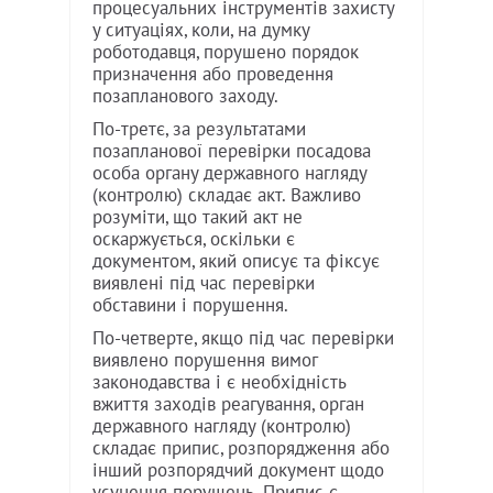
процесуальних інструментів захисту
у ситуаціях, коли, на думку
роботодавця, порушено порядок
призначення або проведення
позапланового заходу.
По-третє, за результатами
позапланової перевірки посадова
особа органу державного нагляду
(контролю) складає акт. Важливо
розуміти, що такий акт не
оскаржується, оскільки є
документом, який описує та фіксує
виявлені під час перевірки
обставини і порушення.
По-четверте, якщо під час перевірки
виявлено порушення вимог
законодавства і є необхідність
вжиття заходів реагування, орган
державного нагляду (контролю)
складає припис, розпорядження або
інший розпорядчий документ щодо
усунення порушень. Припис є