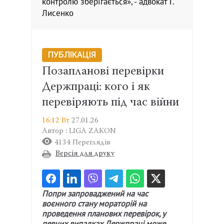
контролю зберігається», - адвокат Г.
Лисенко
ПУБЛІКАЦІЯ
Позапланові перевірки
Держпраці: кого і як
перевіряють під час війни
16:12 Вт
27.01.26
Автор : LIGA ZAKON
4134 Переглядів
Версія для друку
Попри запроваджений на час
воєнного стану мораторій на
проведення планових перевірок, у
певних випадках Держпраці може