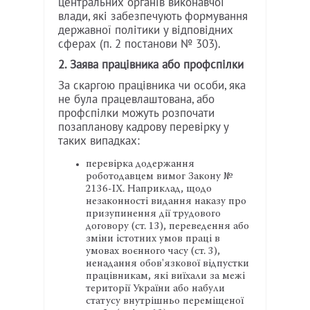
центральних органів виконавчої
влади, які забезпечують формування
державної політики у відповідних
сферах (п. 2 постанови № 303).
2. Заява працівника або профспілки
За скаргою працівника чи особи, яка
не була працевлаштована, або
профспілки можуть розпочати
позапланову кадрову перевірку у
таких випадках:
перевірка додержання
роботодавцем вимог Закону №
2136-IX. Наприклад, щодо
незаконності видання наказу про
призупинення дії трудового
договору (ст. 13), переведення або
зміни істотних умов праці в
умовах воєнного часу (ст. 3),
ненадання обов'язкової відпустки
працівникам, які виїхали за межі
території України або набули
статусу внутрішньо переміщеної