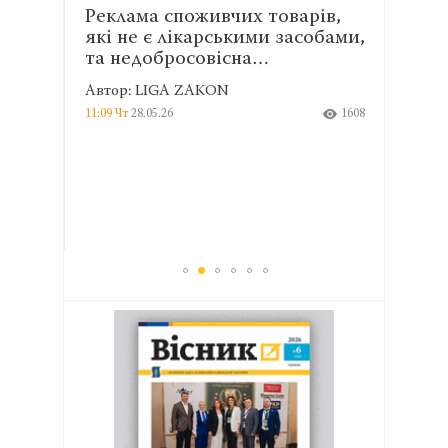
Реклама споживчих товарів,
Пере
я
які не є лікарськими засобами,
Дер
та недобросовісна…
умов
Автор: LIGA ZAKON
Автор
975
11:09 Чт
28.05.26
1608
11:34 Чт