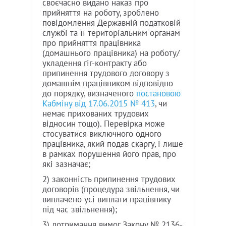
своєчасно видано наказ про
прийняття на роботу, зроблено
повідомлення Державній податковій
службі та її територіальним органам
про прийняття працівника
(домашнього працівника) на роботу/
укладення гіг-контракту або
припинення трудового договору з
домашнім працівником відповідно
до порядку, визначеного
постановою
Кабміну від 17.06.2015 № 413
, чи
немає прихованих трудових
відносин тощо). Перевірка може
стосуватися виключного одного
працівника, який подав скаргу, і лише
в рамках порушення його прав, про
які зазначає;
2) законність припинення трудових
договорів (процедура звільнення, чи
виплачено усі виплати працівнику
під час звільнення);
3) дотримання вимог Закону № 2136-