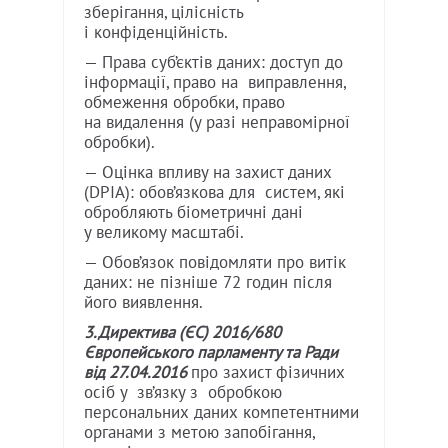
зберігання, цілісність
і конфіденційність.
— Права суб’єктів даних: доступ до
інформації, право на виправлення,
обмеження обробки, право
на видалення (у разі неправомірної
обробки).
— Оцінка впливу на захист даних
(DPIA): обов’язкова для систем, які
обробляють біометричні дані
у великому масштабі.
— Обов’язок повідомляти про витік
даних: не пізніше 72 годин після
його виявлення.
3.Директива (ЄС) 2016/680
Європейського парламенту та Ради
від 27.04.2016
про захист фізичних
осіб у зв’язку з обробкою
персональних даних компетентними
органами з метою запобігання,