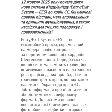
12 жовтня 2025 року почала діяти
нова система в’їзду/виїзду (Entry/Exit
System — EES) до країн ЄС. Які ключові
правові підстави, мета впровадження
та принципи функціонування, а також
наслідки для тих, хто подорожує, і
правозахисників?
Entry/Exit System, EES — це
масштабний проєкт, спрямований
на модернізацію контролю
за перетином зовнішніх кордонів
Шенгенської зони. Передбачається,
що ця система замінить традиційне
штампування паспортів електронною
реєстрацією даних про в’їзд і виїзд
громадян третіх країн, до них також
належить і Україна, до країн ЄС.
Тобто інформація про в’їзд та виїзд
зберігатиметься в цифровому
форматі. До системи повинні
вноситися такі біометричні дані, як:
фото обличчя, відбитки чотирьох