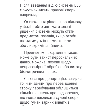
Після введення в дію системи EES
можуть виникати правові спори,
наприклад:
— Оскарження рішень про відмову
у в’їзді, тобто автоматизовані
рішення системи можуть стати
предметом позовів, якщо особи
вважатимуть їх помилковими
або дискримінаційними.
— Предметом оскарження також
може бути захист персональних
даних, можливі позови щодо
неправомірної обробки або витоку
біометричних даних.
— Справи про депортацію: завдяки
точним даним про перевищення
строку перебування збільшиться
кількість рішень про видворення,
що може викликати судові спори
щодо гуманітарних винятків