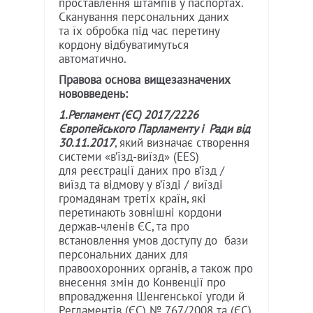
проставлення штампів у паспортах.
Сканування персональних даних
та їх обробка під час перетину
кордону відбуватимуться
автоматично.
Правова основа вищезазначених
нововведень:
1.Регламент (ЄС) 2017/2226
Європейського Парламенту і Ради від
30.11.2017
, який визначає створення
системи «в’їзд-виїзд» (EES)
для реєстрації даних про в’їзд /
виїзд та відмову у в’їзді / виїзді
громадянам третіх країн, які
перетинають зовнішні кордони
держав-членів ЄС, та про
встановлення умов доступу до бази
персональних даних для
правоохоронних органів, а також про
внесення змін до Конвенції про
впровадження Шенгенської угоди й
Регламентів (ЄС) № 767/2008 та (ЄС)