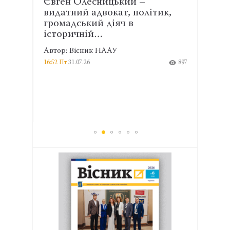
Євген Олесницький –
Забо
видатний адвокат, політик,
можл
го
громадський діяч в
пере
історичній…
кон
Автор: Вісник НААУ
Автор
942
16:52 Пт
31.07.26
897
13:14 П