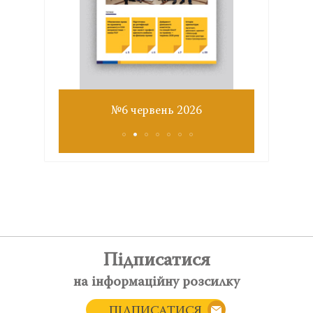
Звіт з
№6 червень 2026
Підписатися
на інформаційну розсилку
ПІДПИСАТИСЯ