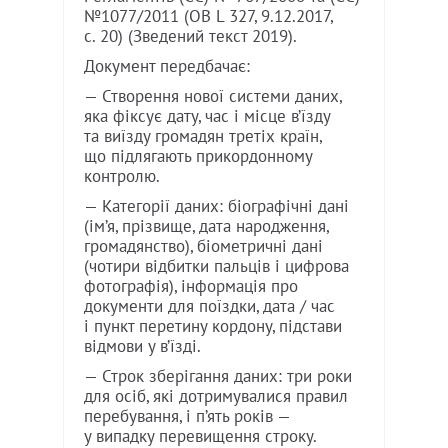
№1077/2011 (ОВ L 327, 9.12.2017,
с. 20) (Зведений текст 2019).
Документ передбачає:
— Створення нової системи даних,
яка фіксує дату, час і місце в’їзду
та виїзду громадян третіх країн,
що підлягають прикордонному
контролю.
— Категорії даних: біографічні дані
(ім’я, прізвище, дата народження,
громадянство), біометричні дані
(чотири відбитки пальців і цифрова
фотографія), інформація про
документи для поїздки, дата / час
і пункт перетину кордону, підстави
відмови у в’їзді.
— Строк зберігання даних: три роки
для осіб, які дотримувалися правил
перебування, і п’ять років —
у випадку перевищення строку.