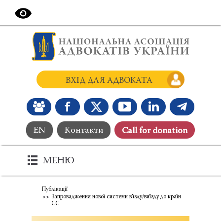
ВХІД ДЛЯ АДВОКАТА
EN
Контакти
Сall for donation
МЕНЮ
Публікації
Запровадження нової системи в’їзду/виїзду до країн
ЄС