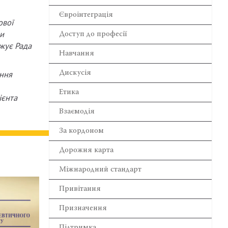
Євроінтеграція
ової
ми
Доступ до професії
джує Рада
Навчання
Дискусія
ення
Етика
ієнта
Взаємодія
За кордоном
Дорожня карта
Міжнародний стандарт
Привітання
Призначення
Підтримка