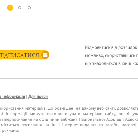
Відмовитись від розсило
можливо, скориставшись 
ПІДПИСАТИСЯ
що знаходиться в кінці к
а інформація
|
Для преси
икористання матеріалів, що розміщені на даному веб-сайті, дозволяєт
ої інформації можуть використовувати матеріали сайту, розміщув
и гіперпосилання на офіційний веб-сайт Національної Асоціації Адвока
міститься посилання на інші інтернет-видання та засоби масової 
х реклами.