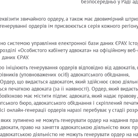
безпосередньо у Раді ад
реквізити звичайного ордеру, а також має двовимірний штри
генеруванні ордерів їм присвоюється серія кожного регіон
но системою управління електронної бази даних ЄРАУ. Істо
розділі «Особистого кабінету адвоката» на офіційному веб-
и даних ЄРАУ.
ро ініціюють генерування ордерів відповідно від адвокатів, 
рівників (уповноважених осіб) адвокатського об’єднання,
Ордер, що видається адвокатом, який здійснює свою діяльн
ся печаткою адвоката (за її наявності). Ордер, який видаєт
ов’язково має містити підпис адвоката, який надає правову
атського бюро, адвокатського об’єднання і скріплений печат
сі онлайн-генерації ордерів наразі перебуває у стадії розр
ю яких зупинено не можуть генерувати ордер на надання пра
Адвокати, право на заняття адвокатською діяльністю яких п
адвокатською діяльністю не можуть генерувати ордер на н