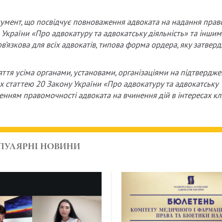
умент, що посвідчує повноваження адвоката на надання прав
України «Про адвокатуру та адвокатську діяльність» та інши
в’язкова для всіх адвокатів, типова форма ордера, яку затвер
ття усіма органами, установами, організаціями на підтвердж
х статтею 20 Закону України «Про адвокатуру та адвокатську
енням правомочності адвоката на вчинення дій в інтересах кл
ПУЛЯРНІ НОВИНИ