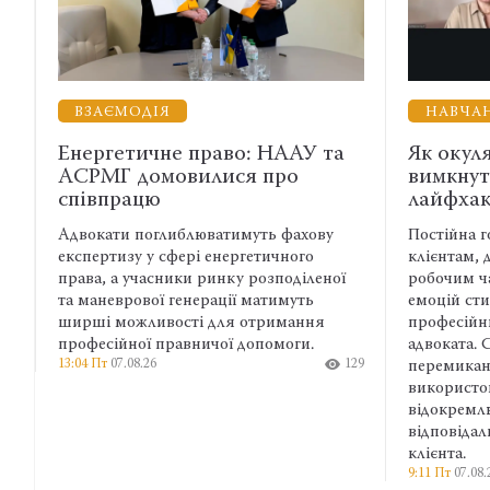
МОДІЯ
НАВЧАННЯ
тичне право: НААУ та
Як окуляри допомаг
 домовилися про
вимкнути режим адв
ацю
лайфхак
и поглиблюватимуть фахову
Постійна готовність відпов
зу у сфері енергетичного
клієнтам, думки про справ
 учасники ринку розподіленої
робочим часом і пережива
рової генерації матимуть
емоцій стирають межу між
ожливості для отримання
професійним та особисти
ної правничої допомоги.
адвоката. Саме тому варто 
08.26
129
перемикання між контекст
використовувати зовнішні 
відокремлювати власну
відповідальність від відпов
клієнта.
9:11 Пт
07.08.26