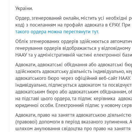
України.
Ордер, згенерований онлайн, містить усі необхідні 
код) з посиланням на профайл адвоката в ЄРАУ. При 
такого ордера можна переглянути тут.
Облік згенерованих ордерів здійснюється автоматич
генерування ордерів відображається у відповідному 
НААУ та у адміністративній частині електронної баз
Адвокати, адвокатські об’єднання або адвокатські бю
здійснюють адвокатську діяльність індивідуально, ке
адвокатського бюро через офіційний веб-сайт НААУ. 
індивідуально, підписується адвокатом та посвідчуєть
адвокатським бюро або адвокатським об’єднанням, об
на підставі цього ордера, та підпис керівника адвок
юридичної особи. Електронний підпис у новому серві
Адвокати, право на заняття адвокатською діяльніст
(правової) допомоги в період вказаного зупинення. 
шляхом анулювання свідоцтва про право на заняття 