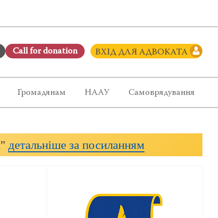
Сall for donation
ВХІД ДЛЯ АДВОКАТА
Громадянам
НААУ
Самоврядування
и"
детальніше за посиланням