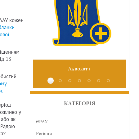
НААУ кожен
бланки
ової
рішенням
ід 13
Адвокат+
№6 че
обистий
ому
и.
КАТЕГОРІЯ
еріод
ожливо у
 або як
ЄРАУ
 Радою
ках
Регіони