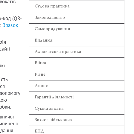
вокатів
Cудова практика
х-код (QR-
Законодавство
у.
Зразок
Самоврядування
Видання
рія
сайті
Адвокатська практика
Війна
які
Різне
ість
ься
Анонс
 допомогу
Гарантії діяльності
кою
обки.
Сумна звістка
вничої
Захист військових
рипинено
адання
БПД