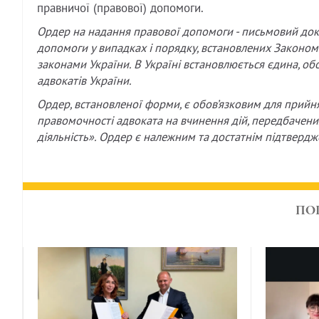
правничої (правової) допомоги.
Ордер на надання правової допомоги - письмовий док
допомоги у випадках і порядку, встановлених Законом 
законами України. В Україні встановлюється єдина, обо
адвокатів України.
Ордер, встановленої форми, є обов’язковим для прийня
правомочності адвоката на вчинення дій, передбачени
діяльність». Ордер є належним та достатнім підтвердж
ПО