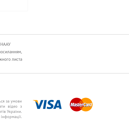
к НААУ
посиланням,
ожного листа
ься за умови
ати відео з
тів України.
інформації.