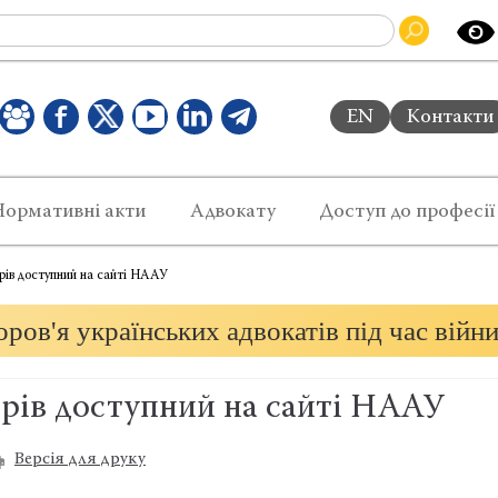
EN
Контакти
Нормативні акти
Адвокату
Доступ до професії
ерів доступний на сайті НААУ
ров'я українських адвокатів під час війн
ерів доступний на сайті НААУ
Версія для друку