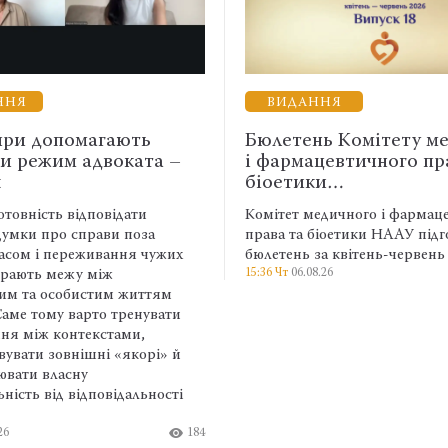
ВИДАННЯ
ають
Бюлетень Комітету медичного
оката –
і фармацевтичного права та
біоетики…
ідати
Комітет медичного і фармацевтичного
и поза
права та біоетики НААУ підготував
ння чужих
бюлетень за квітень-червень 2026 року.
15:36 Чт
06.08.26
187
м життям
тренувати
ами,
«якорі» й
ідальності
184