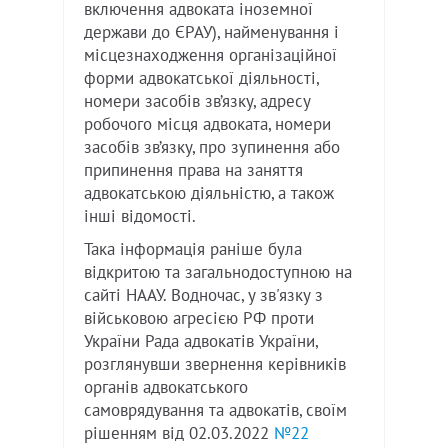
включення адвоката іноземної
держави до ЄРАУ), найменування і
місцезнаходження організаційної
форми адвокатської діяльності,
номери засобів зв’язку, адресу
робочого місця адвоката, номери
засобів зв’язку, про зупинення або
припинення права на заняття
адвокатською діяльністю, а також
інші відомості.
Така інформація раніше була
відкритою та загальнодоступною на
сайті НААУ. Водночас, у зв'язку з
військовою агресією РФ проти
України Рада адвокатів України,
розглянувши звернення керівників
органів адвокатського
самоврядування та адвокатів, своїм
рішенням від 02.03.2022
№22