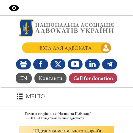
ВХІД ДЛЯ АДВОКАТА
EN
Контакти
Сall for donation
МЕНЮ
Головна сторінка
Новини та Публікації
В ЄРАУ відкрили емейли адвокатів
"Підтримка ментального здоров'я