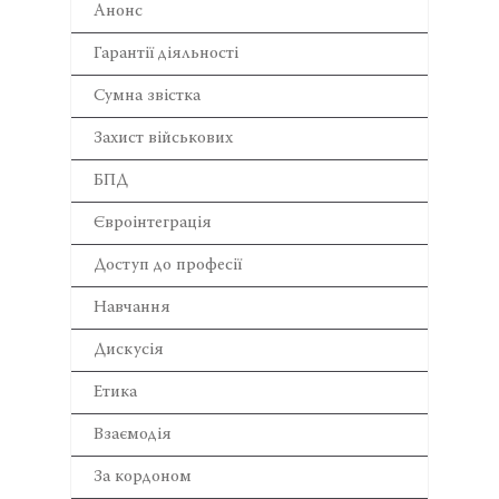
Анонс
Гарантії діяльності
Сумна звістка
Захист військових
БПД
Євроінтеграція
Доступ до професії
Навчання
Дискусія
Етика
Взаємодія
За кордоном