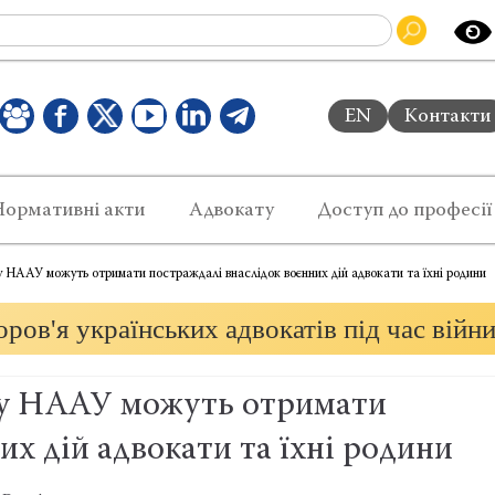
EN
Контакти
Нормативні акти
Адвокату
Доступ до професії
 НААУ можуть отримати постраждалі внаслідок воєнних дій адвокати та їхні родини
ров'я українських адвокатів під час війн
ду НААУ можуть отримати
х дій адвокати та їхні родини