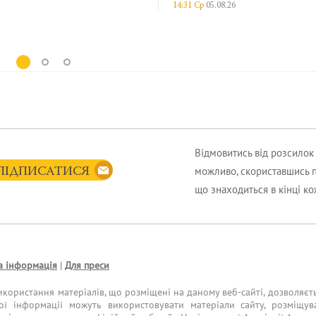
14:31 Ср
05.08.26
603
і
н
9:
Відмовитись від розсило
можливо, скориставшись 
ПІДПИСАТИСЯ
що знаходиться в кінці к
а інформація
|
Для преси
икористання матеріалів, що розміщені на даному веб-сайті, дозволяєт
ої інформації можуть використовувати матеріали сайту, розміщув