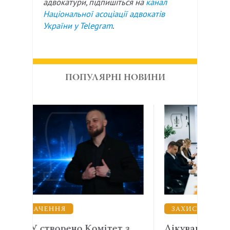
адвокатури, підпишіться на
канал
Національної асоціації адвокатів
України у
Telegram
.
ПОПУЛЯРНІ НОВИНИ
ЗАХИСТ ВІЙСЬКОВИХ
В
ет з
Лікування, вислуга і правнича
Ен