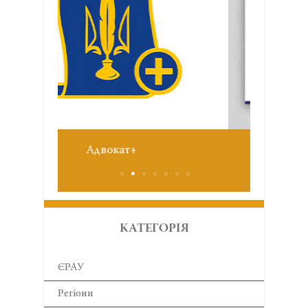
Звіт
№6 червень 2026
КАТЕГОРІЯ
ЄРАУ
Регіони