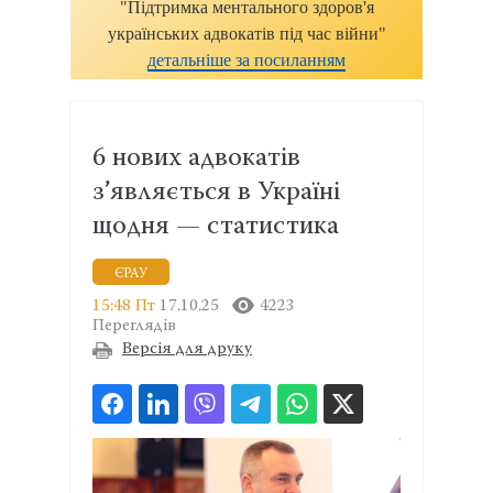
"Підтримка ментального здоров'я
українських адвокатів під час війни"
детальніше за посиланням
6 нових адвокатів
з’являється в Україні
щодня — статистика
ЄРАУ
15:48 Пт
17.10.25
4223
Переглядів
Версія для друку