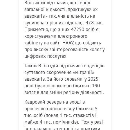
Він також відзначив, що серед
загальної кількості, практикуючих
адвокатів - тих, чия діяльність не
зупинена з різних підстав, - 47,8 тис.
Прикметно, що з них 47250 осіб є
користувачами електронного
кабінету на сайті НААУ, що свідчить
про високу заінтересованість колег у
цифрових послугах.
Також В.Гвоздій відзначив тенденцію
суттєвого скорочення «міграції»
адвокатів. За його словами, у 2025
році було оформлено близько 190
витягів для зміни регіону діяльності.
Кадровий резерв на вході в
професію оцінюється у близько 5
тис. осіб (понад 1 тис. стажистів і
майже 4 тис. помічників). Тож у разі
їх подальшої атестації та практики