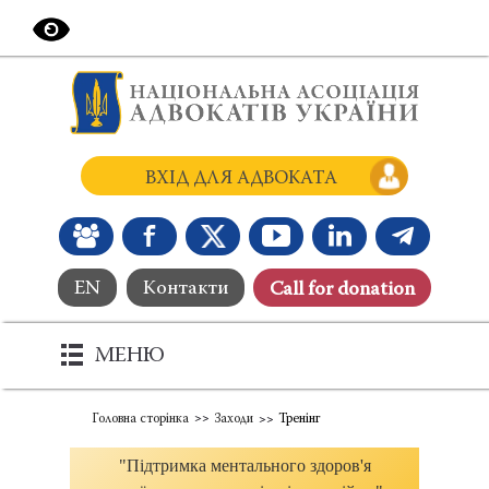
ВХІД ДЛЯ АДВОКАТА
EN
Контакти
Сall for donation
МЕНЮ
Головна сторінка
Заходи
Тренінг
"Підтримка ментального здоров'я