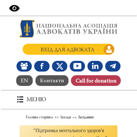
ВХІД ДЛЯ АДВОКАТА
EN
Контакти
Сall for donation
МЕНЮ
Головна сторінка
Заходи
Засідання
"Підтримка ментального здоров'я