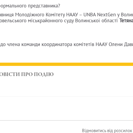
 формального представника?
авниця Молодіжного Комітету НААУ – UNBA NextGen у Воли
Ковельського міськрайонного суду Волинської області
Тетян
 до члена команди координатора комітетів НААУ Олени Да
ОВІСТИ ПРО ПОДІЮ
Відмовитись від розсило