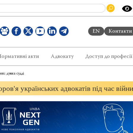
EN
Контакти
Нормативні акти
Адвокату
Доступ до професії
нях: думка судді
ров'я українських адвокатів під час війн