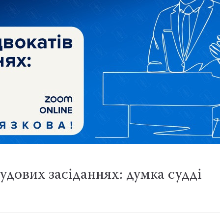
удових засіданнях: думка судді