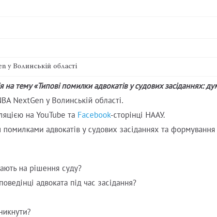
 у Волинській області
ія на тему
«
Типові помилки адвокатів у судових засіданнях: ду
BA NextGen у Волинській області.
сляцією на YouTube та
Facebook
-сторінці НААУ.
помилками адвокатів у судових засіданнях та формування
ають на рішення суду?
поведінці адвоката під час засідання?
уникнути?