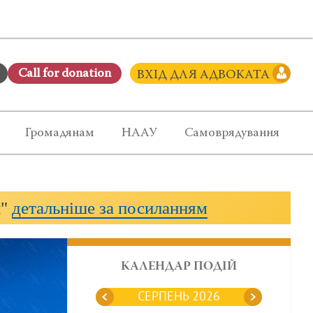
Сall for donation
ВХІД ДЛЯ АДВОКАТА
Громадянам
НААУ
Самоврядування
и"
детальніше за посиланням
КАЛЕНДАР ПОДІЙ
СЕРПЕНЬ 2026