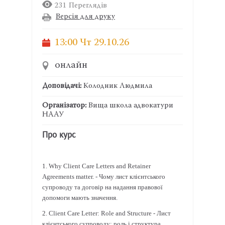
231 Переглядів
Версія для друку
13:00 Чт
29.10.26
онлайн
Доповідачі:
Колодник Людмила
Організатор:
Вища школа адвокатури
НААУ
Про курс
1. Why Сlient Сare Letters and Retainer
Agreements matter. - Чому лист клієнтського
супроводу та договір на надання правової
допомоги мають значення.
2. Client Care Letter: Role and Structure -
Лист
клієнтського
супроводу
:
роль
і
структура
.