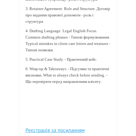
3. Retainer Agreement: Role and Structure.
Договір
про
надання
правової
допомоги
-
роль
і
структура
.
4. Drafting Language: Legal English Focus.
Common drafting phrases -
Типові
формулювання
.
Typical mistakes in client care letters and retainers -
Типові
помилки
.
5. Practical Case Study. -
Практичний
кейс
.
6. Wrap-up & Takeaways. -
Підсумки
та
практичні
висновки
. What to always check before sending. -
Що
перевіряти
перед
направленням
клієнту
.
Реєстрація за посиланням