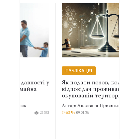
ПУБЛІКАЦІЯ
ПУБ
сті у
Як подати позов, коли
Розі
а
відповідач проживає на
обст
окупованій території
коли
Автор: Анастасія Присяжнюк
Автор
21623
17:53 Чт
09.01.25
17342
11:47 В