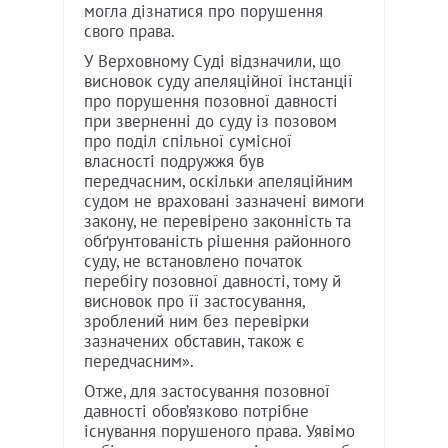
могла дізнатися про порушення
свого права.
У Верховному Суді відзначили, що
висновок суду апеляційної інстанції
про порушення позовної давності
при зверненні до суду із позовом
про поділ спільної сумісної
власності подружжя був
передчасним, оскільки апеляційним
судом не враховані зазначені вимоги
закону, не перевірено законність та
обґрунтованість рішення районного
суду, не встановлено початок
перебігу позовної давності, тому й
висновок про її застосування,
зроблений ним без перевірки
зазначених обставин, також є
передчасним».
Отже, для застосування позовної
давності обов’язково потрібне
існування порушеного права. Уявімо