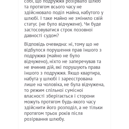
собі, що подружжя розірвало шлюб
та протягом всього часу не
здійснювало поділ майна, набутого у
шлюбі. І таке майно не змінило свій
статус (не було відчужене). Чи буде
застосовуватися строк позовної
давності судом?
Відповідь очевидна: ні, тому що не
відбулося порушення прав іншого з
подружжя (майно не було
відчужено), ніхто не заперечував та
не вчинив дій, які порушують права
іншого з подружжя. Якщо квартира,
набута у шлюбі і зареєстрована
лише на чоловіка, не була відчужена,
то режим спільної сумісної
власності зберігається і сторони
можуть протягом будь-якого часу
здійснити його розподіл, а не тільки
протягом трьох років після
розірвання шлюбу.