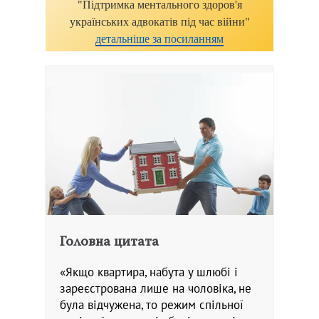
"Підтримка ментального здоров'я
українських адвокатів під час війни"
детальніше за посиланням
Головна цитата
«Якщо квартира, набута у шлюбі і
зареєстрована лише на чоловіка, не
була відчужена, то режим спільної