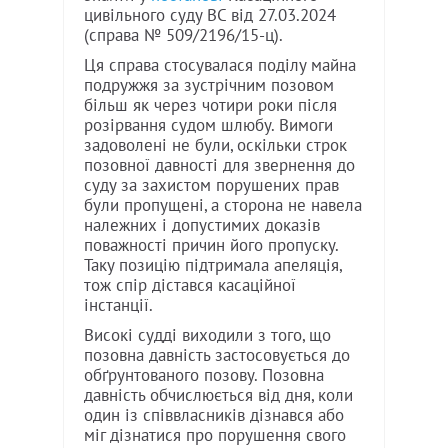
цивільного суду ВС від 27.03.2024
(справа № 509/2196/15-ц).
Ця справа стосувалася поділу майна
подружжя за зустрічним позовом
більш як через чотири роки після
розірвання судом шлюбу. Вимоги
задоволені не були, оскільки строк
позовної давності для звернення до
суду за захистом порушених прав
були пропущені, а сторона не навела
належних і допустимих доказів
поважності причин його пропуску.
Таку позицію підтримала апеляція,
тож спір дістався касаційної
інстанції.
Високі судді виходили з того, що
позовна давність застосовується до
обґрунтованого позову. Позовна
давність обчислюється від дня, коли
один із співвласників дізнався або
міг дізнатися про порушення свого