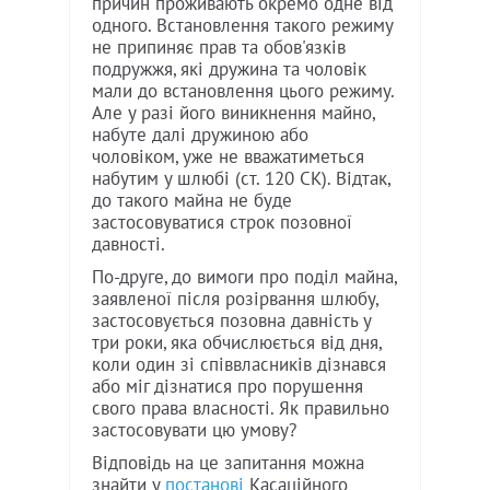
причин проживають окремо одне від
одного. Встановлення такого режиму
не припиняє прав та обов'язків
подружжя, які дружина та чоловік
мали до встановлення цього режиму.
Але у разі його виникнення майно,
набуте далі дружиною або
чоловіком, уже не вважатиметься
набутим у шлюбі (ст. 120 СК). Відтак,
до такого майна не буде
застосовуватися строк позовної
давності.
По-друге, до вимоги про поділ майна,
заявленої після розірвання шлюбу,
застосовується позовна давність у
три роки, яка обчислюється від дня,
коли один зі співвласників дізнався
або міг дізнатися про порушення
свого права власності. Як правильно
застосовувати цю умову?
Відповідь на це запитання можна
знайти у
постанові
Касаційного