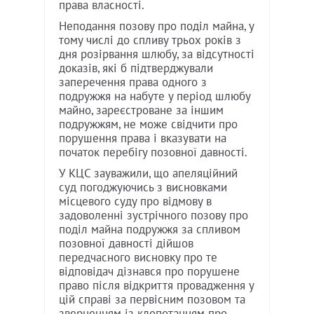
права власності.
Неподання позову про поділ майна, у
тому числі до спливу трьох років з
дня розірвання шлюбу, за відсутності
доказів, які б підтверджували
заперечення права одного з
подружжя на набуте у період шлюбу
майно, зареєстроване за іншим
подружжям, не може свідчити про
порушення права і вказувати на
початок перебігу позовної давності.
У КЦС зауважили, що апеляційний
суд погоджуючись з висновками
місцевого суду про відмову в
задоволенні зустрічного позову про
поділ майна подружжя за спливом
позовної давності дійшов
передчасного висновку про те
відповідач дізнався про порушене
право після відкриття провадження у
цій справі за первісним позовом та
зверненням із клопотанням про