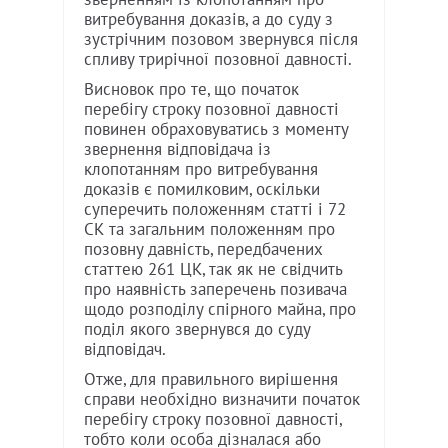
витребування доказів, а до суду з
зустрічним позовом звернувся після
спливу трирічної позовної давності.
Висновок про те, що початок
перебігу строку позовної давності
повинен обраховуватись з моменту
звернення відповідача із
клопотанням про витребування
доказів є помилковим, оскільки
суперечить положенням статті і 72
СК та загальним положенням про
позовну давність, передбачених
статтею 261 ЦК, так як не свідчить
про наявність заперечень позивача
щодо розподілу спірного майна, про
поділ якого звернувся до суду
відповідач.
Отже, для правильного вирішення
справи необхідно визначити початок
перебігу строку позовної давності,
тобто коли особа дізналася або