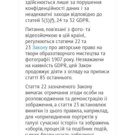
здійснюється лише за порушення
конфіденційності даних і за
неадекватні заходи відповідно до
статей 5(1)(f), 24 та 32 GDPR.
Питання, пов'язані з фото- та
відеозйомкою в цій країні,
регулюються статями 22 та
23
Закону
про авторське право на
твори образотворчого мистецтва та
фотографії 1907 року. Незважаючи
на наявність GDPR, цей Закон
продовжує діяти з огляду на приписи
статті 85 останнього.
Стаття 22 зазначеного Закону
вимагає отримання згоди особи на
розповсюдження та демонстрацію її
зображення, а стаття 23 встановлює
винятки із цього правила, наприклад,
для «оприлюднення портретів у
галузі сучасної історії» та зображень
«зборів, процесій та подібних подій,
у яких брали участь зображені