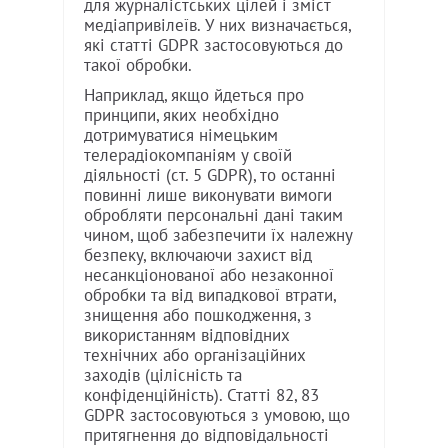
для журналістських цілей і зміст
медіапривілеїв. У них визначається,
які статті GDPR застосовуються до
такої обробки.
Наприклад, якщо йдеться про
принципи, яких необхідно
дотримуватися німецьким
телерадіокомпаніям у своїй
діяльності (ст. 5 GDPR), то останні
повинні лише виконувати вимоги
обробляти персональні дані таким
чином, щоб забезпечити їх належну
безпеку, включаючи захист від
несанкціонованої або незаконної
обробки та від випадкової втрати,
знищення або пошкодження, з
використанням відповідних
технічних або організаційних
заходів (цілісність та
конфіденційність). Статті 82, 83
GDPR застосовуються з умовою, що
притягнення до відповідальності