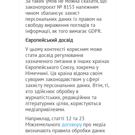
За таких умов не можна сказати, що
законопроєкт № 8153 належним
чином збалансує захист
персональних даних із правом на
свободу вираження поглядів та
інформації, як того вимагає GDPR.
Європейський досвід
У цьому контексті корисним може
стати досвід регулювання
зазначеного питання в інших країнах
Європейського Союзу, зокрема у
Німеччині. Ця країна відома своїм
суворим законодавством у сфері
захисту персональних даних. Втім, ті,
хто здійснює обробку в
журналістських, редакційних та
літературних цілях, користуються
медіапривілеями.
Наприклад, статті 12 та 23
Міжземельного
договору
про медіа
визначають правила обробки даних