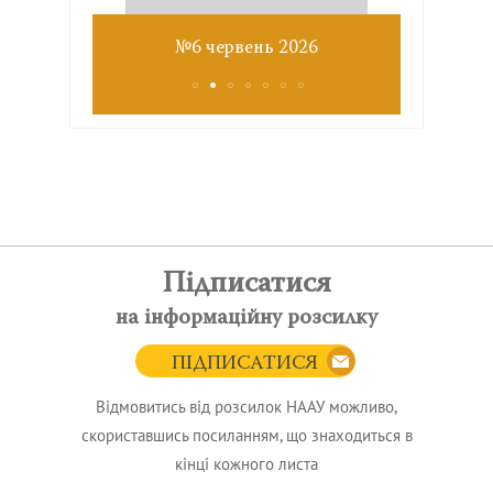
Звіт з
№6 червень 2026
Підписатися
на інформаційну розсилку
ПІДПИСАТИСЯ
Відмовитись від розсилок НААУ можливо,
скориставшись посиланням, що знаходиться в
кінці кожного листа