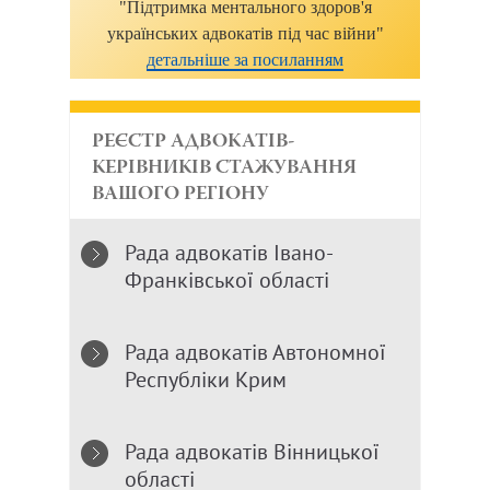
"Підтримка ментального здоров'я
українських адвокатів під час війни"
детальніше за посиланням
РЕЄСТР АДВОКАТІВ-
КЕРІВНИКІВ СТАЖУВАННЯ
ВАШОГО РЕГІОНУ
Рада адвокатів Івано-
Франківської області
Рада адвокатів Автономної
Республіки Крим
Рада адвокатів Вінницької
області