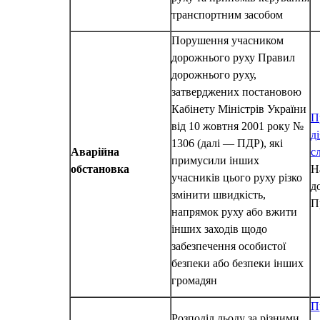
транспортним засобом
Порушення учасником
дорожнього руху Правил
дорожнього руху,
затверджених постановою
Кабінету Міністрів України
П
від 10 жовтня 2001 року №
д
1306 (далі — ПДР), які
Аварійна
с
примусили інших
обстановка
Н
учасників цього руху різко
д
змінити швидкість,
П
напрямок руху або вжити
інших заходів щодо
забезпечення особистої
безпеки або безпеки інших
громадян
П
Розподіл льоду за різними