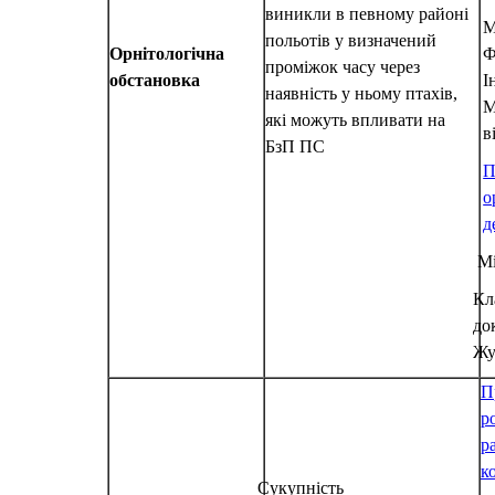
виникли в певному районі
М
польотів у визначений
Орнітологічна
Ф
проміжок часу через
обстановка
І
наявність у ньому птахів,
М
які можуть впливати на
в
БзП ПС
П
о
д
Мі
Кл
до
Жу
П
р
р
к
Сукупність