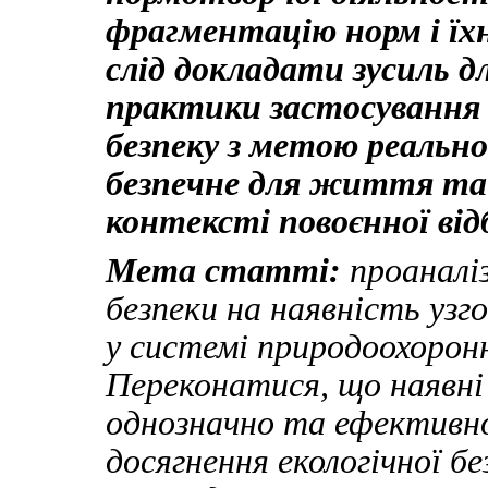
фрагментацію норм і їх
слід докладати зусиль 
практики застосування 
безпеку з метою реально
безпечне для життя та з
контексті повоєнної від
Мета статті:
проаналі
безпеки на наявність уз
у системі природоохорон
Переконатися, що наявні
однозначно та ефективно
досягнення екологічної б