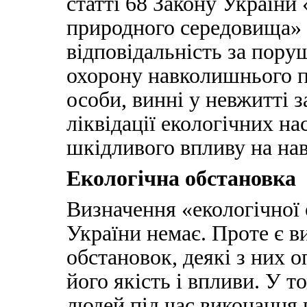
статті 68 Закону Україн
природного середовища» 
відповідальність за пору
охорону навколишнього п
особи, винні у невжитті 
ліквідації екологічних на
шкідливого впливу на на
Екологічна обстановка
Визначення «екологічної 
України немає. Проте є в
обстановок, деякі з них 
його якість і впливи. У т
людей під час виконання 