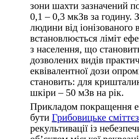
зони шахти зазначений по
0,1 – 0,3 мкЗв за годину.
людини від іонізованого
встановлюється ліміт ефе
з населення, що становить 
дозволених видів практич
еквівалентної дози опром
становить: для кришталика
шкіри – 50 мЗв на рік.
Прикладом покращення е
бути
Грибовицьке сміттє
рекультивації із небезпе