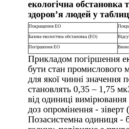
екологічна обстановка т
здоров’я людей у таблиці
Покращення ЕО
Покра
Базова екологічна обстановка (ЕО)
Відсу
Погіршення ЕО
Виник
Прикладом погіршення ек
бути стан промислового 
для якої чинні значення 
становлять 0,35 – 1,75 мк
від одиниці вимірювання 
доз опромінення - зіверт (
Позасистемна одиниця - б