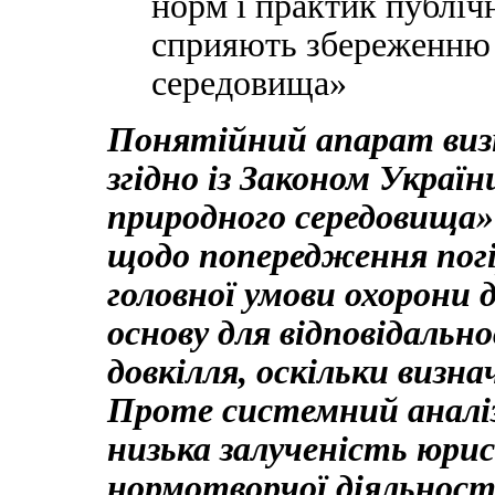
норм і практик публічн
сприяють збереженню 
середовища»
Понятійний апарат визн
згідно із Законом Украї
природного середовища»
щодо попередження погі
головної умови охорони 
основу для відповідальн
довкілля, оскільки визн
Проте системний аналіз
низька залученість юрис
нормотворчої діяльност