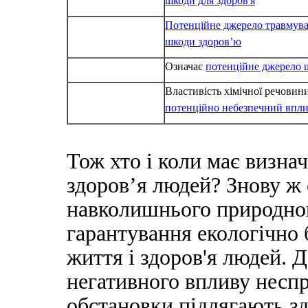
шкоди для здоров'я
Потенційне джерело травмува
шкоди здоров’ю
Означає
потенційне джерело 
Властивість хімічної речовин
потенційно небезпечний впл
Тож хто і коли має визна
здоров’я людей? Знову ж
навколишнього природно
гарантування екологічно
життя і здоров'я людей. 
негативного впливу неспр
обстановки підлягають зд