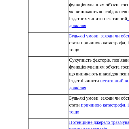
функціонуванням об'єкта госпо
які виникають внаслідок певн
і здатних чинити негативний
довкілля
Будь-які умови, заходи чи об
стати причиною катастрофи, і
тощо
Сукупність факторів, пов'язан
функціонуванням об'єкта госпо
що виникають внаслідок певн
і здатні чинити
негативний вп
довкілля
Будь-які умови, заходи чи обс
стати
причиною катастрофи, і
тощо
Потенційне джерело травмува