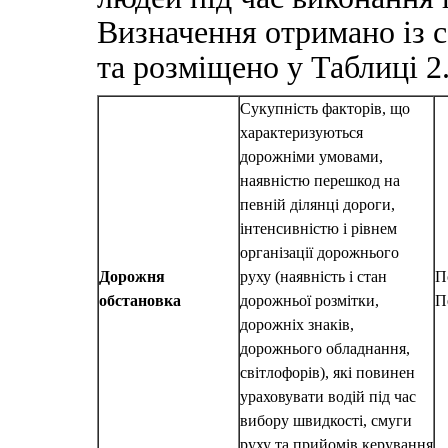
Визначення отримано із 
та розміщено у Таблиці 2
Сукупність факторів, що
характеризуються
дорожніми умовами,
наявністю перешкод на
певній ділянці дороги,
інтенсивністю і рівнем
організації дорожнього
Дорожня
руху (наявність і стан
П
обстановка
дорожньої розмітки,
П
дорожніх знаків,
дорожнього обладнання,
світлофорів), які повинен
ураховувати водій під час
вибору швидкості, смуги
руху та прийомів керування