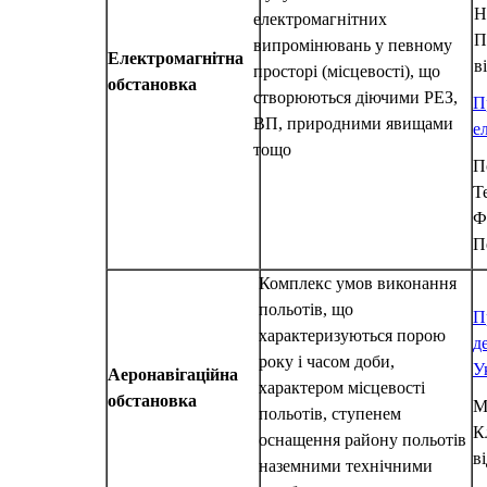
Н
електромагнітних
П
випромінювань у певному
Електромагнітна
в
просторі (місцевості), що
обстановка
створюються діючими РЕЗ,
П
ВП, природними явищами
е
тощо
П
Т
Ф
П
Комплекс умов виконання
польотів, що
П
характеризуються порою
д
року і часом доби,
У
Аеронавігаційна
характером місцевості
обстановка
М
польотів, ступенем
К
оснащення району польотів
в
наземними технічними