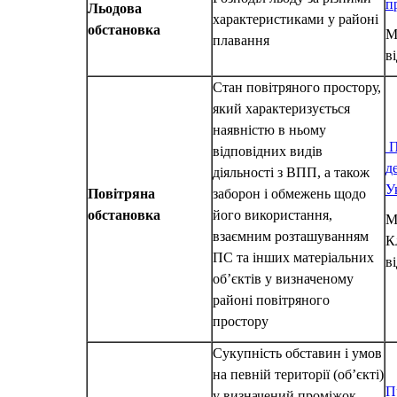
п
Льодова
характеристиками у районі
обстановка
М
плавання
в
Стан повітряного простору,
який характеризується
наявністю в ньому
П
відповідних видів
д
діяльності з ВПП, а також
У
Повітряна
заборон і обмежень щодо
обстановка
його використання,
М
взаємним розташуванням
К
ПС та інших матеріальних
в
об’єктів у визначеному
районі повітряного
простору
Сукупність обставин і умов
на певній території (об’єкті)
П
у визначений проміжок