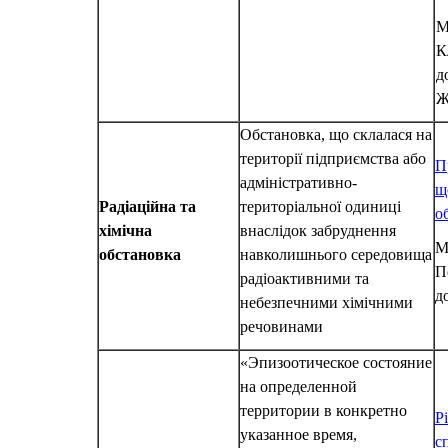
М
К
д
Ж
Обстановка, що склалася на
території підприємства або
П
адміністративно-
щ
Радіаційна та
територіальної одиниці
о
хімічна
внаслідок забруднення
М
обстановка
навколишнього середовища
П
радіоактивними та
д
небезпечними хімічними
речовинами
«Эпизоотическое состояние
на определенной
территории в конкретно
Р
указанное время,
с