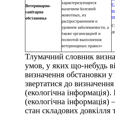
характеризующееся
Є
Ветеринарно-
наличием болезней
н
санітарна
животных, их
п
обстановка
распространением и
С
уровнем заболеваемости, а
д
также организацией и
полнотой выполнения
ветеринарных правил»
Тлумачний словник визна
умов, у яких що-небудь ві
визначення обстановки у 
звертатися до визначення
(екологічна інформація).
(екологічна інформація) —
стан складових довкілля