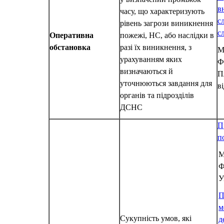
в
часу, що характеризують
с
рівень загрози виникнення
с
Оперативна
пожежі, НС, або наслідки в
обстановка
разі їх виникнення, з
М
урахуванням яких
Ф
визначаються й
П
уточнюються завдання для
в
органів та підрозділів
ДСНС
П
п
М
Ф
У
П
м
Сукупність умов, які
д