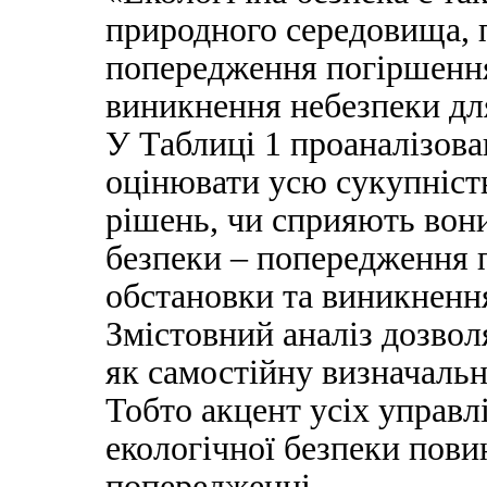
природного середовища, 
попередження погіршення
виникнення небезпеки для
У Таблиці 1 проаналізова
оцінювати усю сукупніст
рішень, чи сприяють вон
безпеки – попередження 
обстановки та виникнення
Змістовний аналіз дозво
як самостійну визначальн
Тобто акцент усіх управл
екологічної безпеки пов
попередженні.