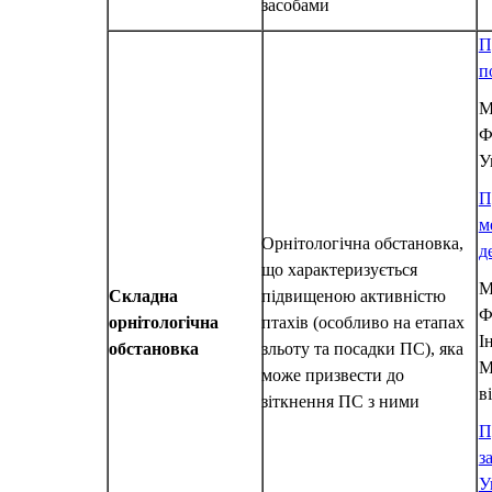
засобами
П
п
М
Ф
У
П
м
Орнітологічна обстановка,
д
що характеризується
М
Складна
підвищеною активністю
Ф
орнітологічна
птахів (особливо на етапах
І
обстановка
зльоту та посадки ПС), яка
М
може призвести до
в
зіткнення ПС з ними
П
з
У