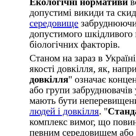
Екологічні нормативи
в
допустимі викиди та ски
середовище
забруднюючих
допустимого шкідливого 
біологічних факторів.
Станом на зараз в Україн
якості довкілля, як, напр
довкілля
" означає конце
або групи забруднювачів у
мають бути неперевищен
людей і довкілля
. "
Станд
комплекс вимог, що повин
певним середовищем або 