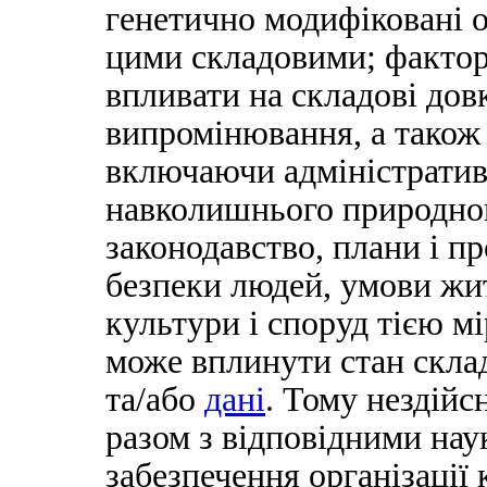
генетично модифіковані о
цими складовими; фактор
впливати на складові довк
випромінювання, а також 
включаючи адміністративн
навколишнього природног
законодавство, плани і пр
безпеки людей, умови жит
культури і споруд тією м
може вплинути стан склад
та/або
дані
. Тому нездій
разом з відповідними на
забезпечення організації 