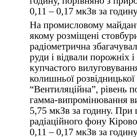
годину, порівняно з прир
0,11 – 0,17 мкЗв за годину
На промисловому майданч
якому розміщені стовбур
радіометрична збагачувал
руди і відвали порожніх 
купчастого вилуговуванн
колишньої розвідницької
“Вентиляційна”, рівень п
гамма-випромінювання виз
5,75 мкЗв за годину. При
радіаційного фону Кірово
0,11 – 0,17 мкЗв за годин