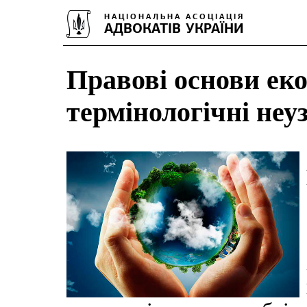
Правові основи еко
термінологічні неу