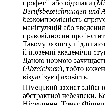
професії або відзнаки (
M
Berufsbezeichnungen und 
безкомпромісність спрямо
маніпуляцій або введення
правовідносин про інсти
Такому захисту підлягают
й іноземні академічні сту
Даною нормою захищаєтьс
(
Abzeichnen
), тобто коже
візуалізує фаховість.
Німецький захист здійсн
абстрактної небезпеки. 
Німеччини, Томас
Фішер