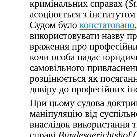
кримінальних справах (
St
асоціюється з інститутом
Судом було
констатовано
використовувати назву пр
враження про професійний
коли особа надає юридичн
самовільного привласнен
розцінюється як посяганн
довіру до професійних ін
При цьому судова доктри
маніпуляцію від суспільн
внаслідок використання т
справі
Bundesgerichtshof