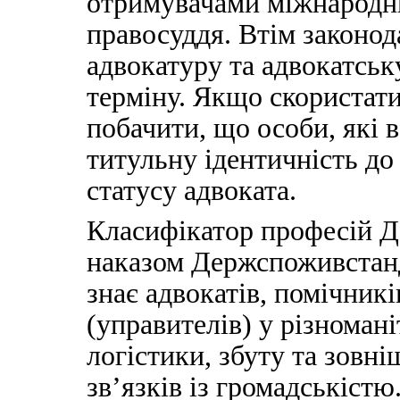
отримувачами міжнародни
правосуддя. Втім законод
адвокатуру та адвокатську
терміну. Якщо скористат
побачити, що особи, які 
титульну ідентичність до
статусу адвоката.
Класифікатор професій Д
наказом Держспоживстанд
знає адвокатів, помічникі
(управителів) у різноман
логістики, збуту та зовн
зв’язків із громадськістю