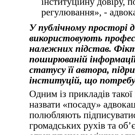
інституційну довіру, 
регулювання», - адвок
У публічному просторі 
використовують професій
належних підстав. Фік
поширюваній інформації
статусу її автора, підр
інституцій, що потребує
Одним із прикладів такої
назвати «посаду» адвока
полюбляють підписуватис
громадських рухів та об’є