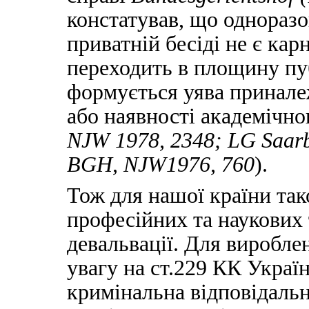
констатував, що одноразо
приватній бесіді не є кар
переходить в площину пуб
формується уява приналеж
або наявності академічно
NJW 1978, 2348;
LG
Saar
BGH, NJW1976, 760
).
Тож для нашої країни так
професійних та наукових 
девальвації. Для виробл
увагу на ст.229 КК Украї
кримінальна відповідальн