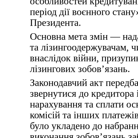
особливостей кредитуванн
період дії воєнного стану
Президента.
Основна мета змін — над
та лізингоодержувачам, ч
внаслідок війни, призупи
лізингових зобов’язань.
Законодавчий акт передб
звернутися до кредитора 
нарахування та сплати осн
комісій та інших платежі
було укладено до набранн
виконання зобов’язань з