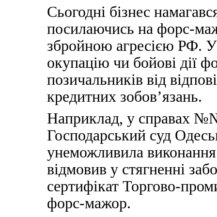
Сьогодні бізнес намагався
посилаючись на форс-маж
збройною агресією РФ. У 
окупацію чи бойові дії ф
позичальників від відпов
кредитних зобов’язань.
Наприклад, у справах №№
Господарський суд Одеськ
унеможливила виконання 
відмовив у стягненні заб
сертифікат Торгово-пром
форс-мажор.