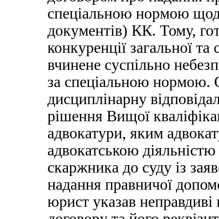
спеціальною нормою щодо
документів) КК. Тому, го
конкуренції загальної та
вчинене суспільно небезп
за спеціальною нормою. О
дисциплінарну відповідал
рішення Вищої кваліфікац
адвокатури, яким адвокат
адвокатською діяльністю 
скаржника до суду із зая
надання правничої допомог
юрист указав неправдиві 
договору та його реквізит