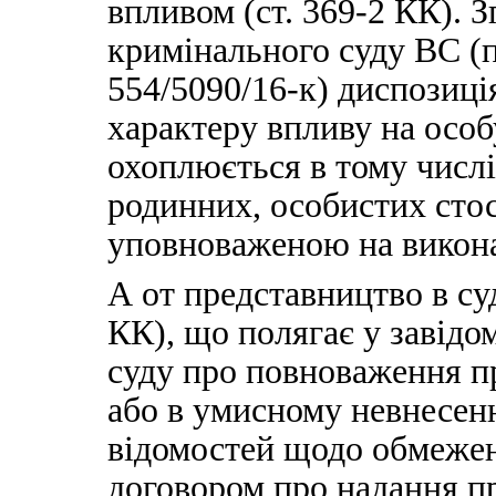
впливом (ст. 369-2 КК). 
кримінального суду ВС (
554/5090/16-к) диспозиція
характеру впливу на особ
охоплюється в тому числ
родинних, особистих стос
уповноваженою на викон
А от представництво в суд
КК), що полягає у завід
суду про повноваження пр
або в умисному невнесенн
відомостей щодо обмежен
договором про надання п