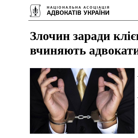
Злочин заради кліє
вчиняють адвокат