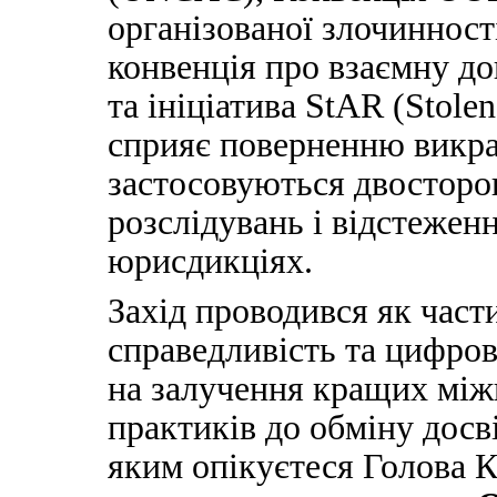
організованої злочиннос
конвенція про взаємну д
та ініціатива StAR (Stolen
сприяє поверненню викра
застосовуються двосторон
розслідувань і відстеженн
юрисдикціях.
Захід проводився як част
справедливість та цифро
на залучення кращих між
практиків до обміну досв
яким опікуєтеся Голова 