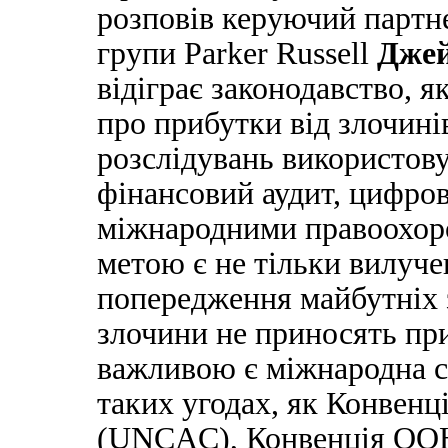
розповів керуючий партн
групи Parker Russell
Джей
відіграє законодавство, я
про прибутки від злочині
розслідувань використову
фінансовий аудит, цифров
міжнародними правоохор
метою є не тільки вилуче
попередження майбутніх з
злочини не приносять при
важливою є міжнародна с
таких угодах, як Конвенц
(UNCAC), Конвенція ООН