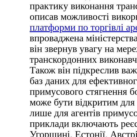
практику виконання транс
описав можливості вико
платформи по торгівлі а
впроваджена міністерств
він звернув увагу на мер
транскордонних виконавч
Також він підкреслив важ
баз даних для ефективног
примусового стягнення бо
може бути відкритим для
лише для агентів примус
приклади включають реєс
Угорщині, Естонії, Австрі