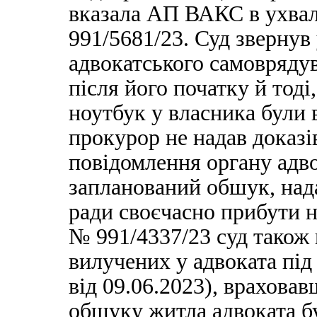
вказала АП ВАКС в ухвалі
991/5681/23. Суд звернув
адвокатського самовряду
після його початку й тоді
ноутбук у власника були 
прокурор не надав доказів
повідомлення органу адв
запланований обшук, над
ради своєчасно прибути н
№ 991/4337/23 суд також 
вилучених у адвоката пі
від 09.06.2023), врахова
обшуку житла адвоката б