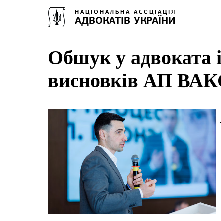
Обшук у адвоката і 
висновків АП ВАКС