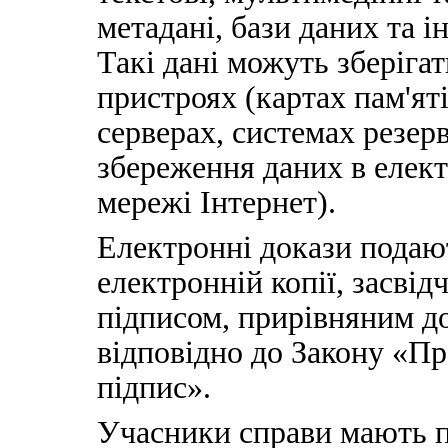
метадані, бази даних та і
Такі дані можуть зберіга
пристроях (картах пам'ят
серверах, системах резер
збереження даних в елект
мережі Інтернет).
Електронні докази подают
електронній копії, засві
підписом, прирівняним д
відповідно до Закону «П
підпис».
Учасники справи мають п