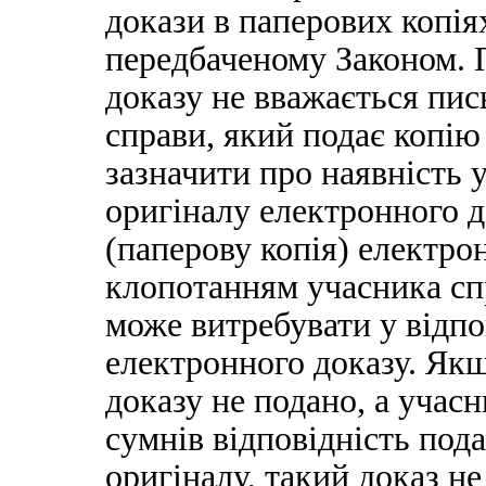
докази в паперових копія
передбаченому Законом. 
доказу не вважається пи
справи, який подає копію
зазначити про наявність 
оригіналу електронного 
(паперову копія) електрон
клопотанням учасника спр
може витребувати у відпо
електронного доказу. Як
доказу не подано, а учасн
сумнів відповідність пода
оригіналу, такий доказ не