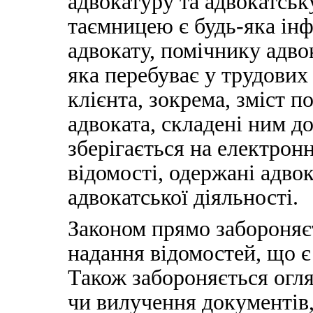
адвокатуру та адвокатськ
таємницею є будь-яка інф
адвокату, помічнику адвок
яка перебуває у трудових
клієнта, зокрема, зміст п
адвоката, складені ним д
зберігається на електронн
відомості, одержані адвок
адвокатської діяльності.
Законом прямо забороняєт
надання відомостей, що 
Також забороняється огл
чи вилучення документів,