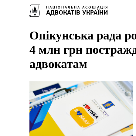
Опікунська рада р
4 млн грн постражд
адвокатам