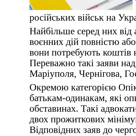
російських військ на Укра
Найбільше серед них від 
воєнних дій повністю або
вони потребують коштів 
Переважно такі заяви на
Маріуполя, Чернігова, Го
Окремою категорією Опік
батькам-одинакам, які о
обставинах. Такі адвокат
двох прожиткових мініму
Відповідних заяв до черг