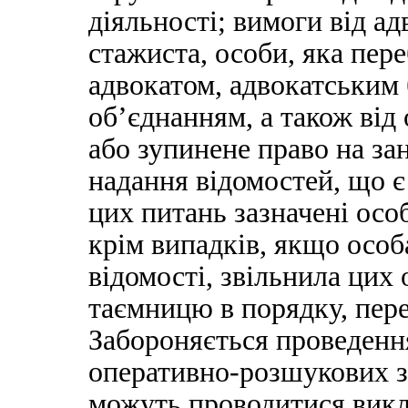
діяльності; вимоги від ад
стажиста, особи, яка пер
адвокатом, адвокатським
об’єднанням, а також від
або зупинене право на за
надання відомостей, що 
цих питань зазначені осо
крім випадків, якщо особа
відомості, звільнила цих 
таємницю в порядку, пер
Забороняється проведенн
оперативно-розшукових за
можуть проводитися викл