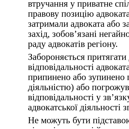
втручання у приватне спі
правову позицію адвоката
затримали адвоката або з
захід, зобов’язані негайн
раду адвокатів регіону.
Забороняється притягати 
відповідальності адвоката
припинено або зупинено 
діяльністю) або погрожу
відповідальності у зв’язк
адвокатської діяльності з
Не можуть бути підставо