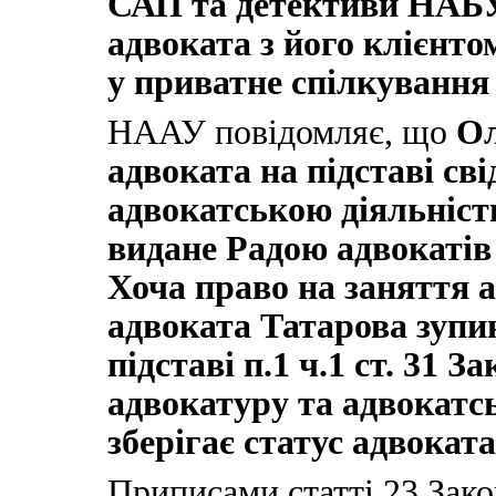
САП та детективи НАБ
адвоката з його клієнто
у приватне спілкування 
НААУ повідомляє, що
Ол
адвоката на підставі св
адвокатською діяльністю
видане Радою адвокатів
Хоча право на заняття 
адвоката Татарова зупи
підставі п.1 ч.1 ст. 31 
адвокатуру та адвокатсь
зберігає статус адвокат
Приписами статті 23 Зако