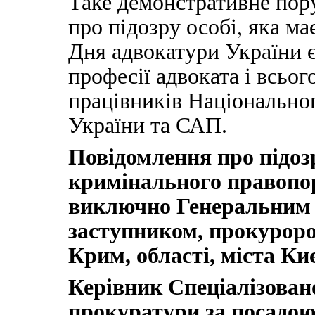
Таке демонстративне по
про підозру особі, яка ма
Дня адвокатури України 
професії адвоката і всьог
працівників Національно
України та САП.
Повідомлення про підоз
кримінального правопо
виключно Генеральним 
заступником, прокурор
Крим, області, міста Ки
Керівник Спеціалізован
прокуратури за посадою