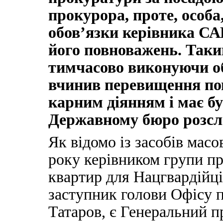
прокурора, проте, особа
обов’язки керівника САП
його повноважень. Так
тимчасово виконуючи о
вчинив перевищення по
карним діянням і має б
Державному бюро розсл
Як відомо із засобів масо
року керівником групи п
квартир для Нацгвардійців
заступник голови Офісу 
Татаров, є Генеральний п