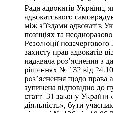
Рада адвокатів України, 
адвокатського самоврядув
між з’їздами адвокатів У
позиціях та неодноразово
Резолюції позачергового 
захисту прав адвокатів ві
надавала роз’яснення з д
рішеннях № 132 від 24.1
роз’яснення щодо права а
зупинена відповідно до 
статті 31 закону України
діяльність», бути учасни