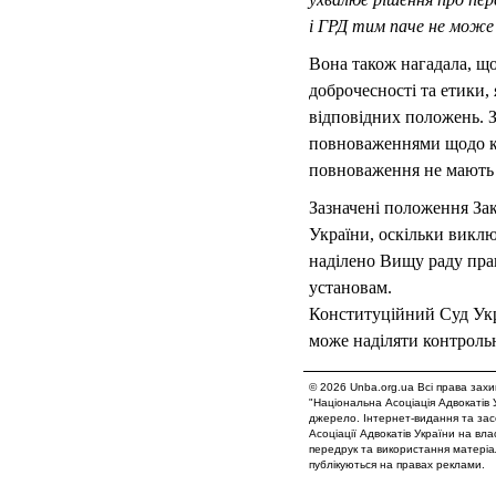
і ГРД тим паче не може
Вона також нагадала, що
доброчесності та етики,
відповідних положень. З
повноваженнями щодо кон
повноваження не мають 
Зазначені положення Зак
України, оскільки викл
наділено Вищу раду прав
установам.
Конституційний Суд Укра
може наділяти контроль
© 2026 Unba.org.ua Всі права зах
"Національна Асоціація Адвокатів 
джерело. Інтернет-видання та зас
Асоціації Адвокатів України на вл
передрук та використання матеріал
публікуються на правах реклами.