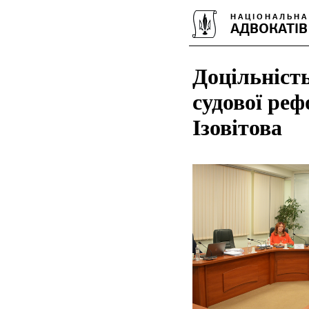
Доцільність
судової ре
Ізовітова