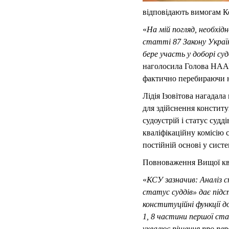
відповідають вимогам Ко
«
На мій погляд, необхі
статті 87 Закону Украї
бере участь у доборі су
наголосила Голова НААУ.
фактично перебираючи н
Лідія Ізовітова нагадал
для здійснення конститу
судоустрій і статус суд
кваліфікаційну комісію 
постійній основі у сист
Повноваження Вищої квал
«
КСУ зазначив: Аналіз 
статус суддів» дає під
конституційні функції д
1, 8 частини першої ста
ухвалює рішення про пер