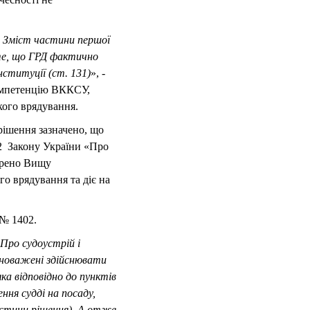
. Зміст частини першої
 те, що ГРД фактично
нституції (ст. 131)
», -
компетенцію ВККСУ,
кого врядування.
рішення зазначено, що
92 Закону України «Про
ворено Вищу
го врядування та діє на
 № 1402.
Про судоустрій і
вноважені здійснювати
ка відповідно до пунктів
ння судді на посаду,
частини рішення). А отже