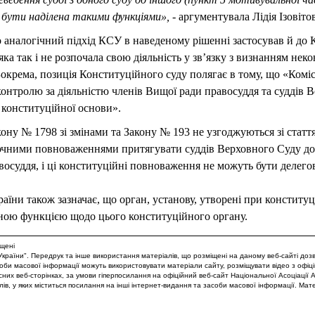
 бути наділена такими функціями», -
аргументувала Лідія Ізовіто
 аналогічний підхід КСУ в наведеному рішенні застосував й до К
 яка так і не розпочала свою діяльність у зв’язку з визнанням не
окрема, позиція Конституційного суду полягає в тому, що «Коміс
тролю за діяльністю членів Вищої ради правосуддя та суддів В
конституційної основи».
ону № 1798 зі змінами та Закону № 193 не узгоджуються зі статт
ючними повноваженнями притягувати суддів Верховного Суду до 
осуддя, і ці конституційні повноваження не можуть бути делего
їни також зазначає, що орган, установу, утворені при конституц
ною функцією щодо цього конституційного органу.
ищені
України". Передрук та інше використання матеріалів, що розміщені на даному веб-сайті доз
оби масової інформації можуть використовувати матеріали сайту, розміщувати відео з офіц
асних веб-сторінках, за умови гіперпосилання на офіційний веб-сайт Національної Асоціації
ів, у яких міститься посилання на інші інтернет-видання та засоби масової інформації. Мат