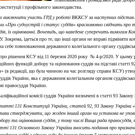
нституції і профільного законодавства.
дно виключити участь ГРД у роботі ВККСУ за наступних підстав
ни «Про судоустрій і статус суддів» красномовно свідчить про
ддів, їх оцінюванні. Вочевидь, що наведене суперечить вимогам Ко
 Зокрема, ідеться про те, що інші органи не вправі підміняти 
а себе повноваження державного колегіального органу суддівсь
а про рішення КСУ від 11 березня 2020 року № 4-р/2020. У цьому 
ційних функцій добору та оцінювання суддів на підставі статті 
дів» (в редакції, що була чинною на час розгляду справи КСУ) ут
суддів України, яка є державним колегіальним органом суддівсько
емі правосуддя України.
іфікаційної комісії суддів України визначені в статті 93 Закону
статті 131 Конституції України, статей 92, 93 Закону України «
стави стверджувати, що жоден інший орган чи установа не упо
обору та оцінювання суддів, у тому числі Вища рада правосуддя, я
тті 131 Основного Закону України вносить подання про призначе
еведення судді з одного суду до іншого (пункт 5 мотивувальноі 