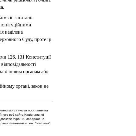
ва.
омісії з питань
конституційними
ія наділена
ерховного Суду, проте ці
ями 126, 131 Конституції
відповідальності
вані іншим органам або
ійному органі, закон не
воляється за умови посилання на
ійного веб-сайту Національної
 Адвокатів України. Заборонено
еріали позначені міткою "Реклама",