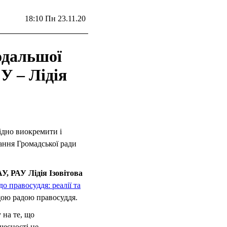
18:10 Пн 23.11.20
подальшої
У – Лідія
ідно виокремити і
ання Громадської ради
, РАУ Лідія Ізовітова
о правосуддя: реалії та
щою радою правосуддя.
 на те, що
чесності не