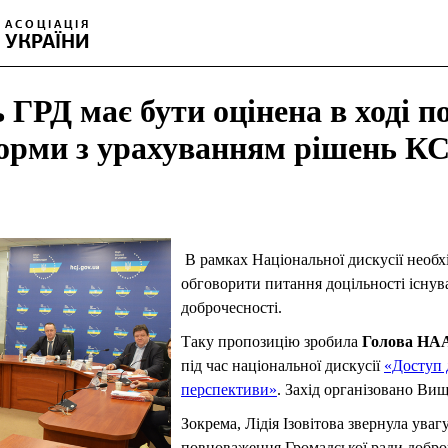
 ГРД має бути оцінена в ході 
форми з урахуванням рішень КС
В рамках Національної дискусії необх
обговорити питання доцільності існув
доброчесності.
Таку пропозицію зробила
Голова НААУ
під час національної дискусії
«Доступ д
перспективи»
. Захід організовано Ви
Зокрема, Лідія Ізовітова звернула увагу
повноваження Громадської ради добро