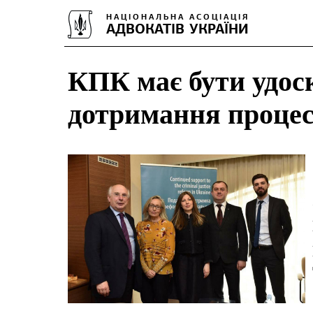
КПК має бути удос
дотримання процес