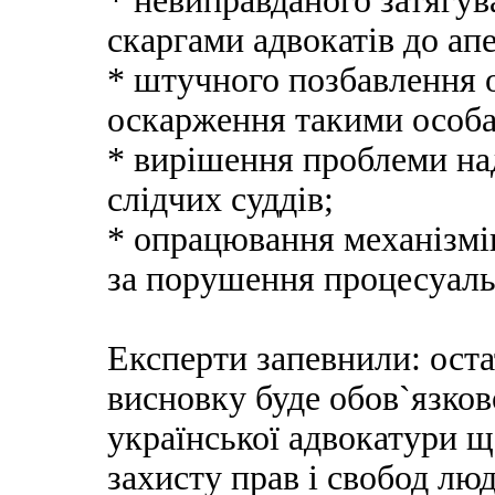
* невиправданого затягув
скаргами адвокатів до апе
* штучного позбавлення 
оскарження такими особам
* вирішення проблеми на
слідчих суддів;
* опрацювання механізмів
за порушення процесуаль
Експерти запевнили: оста
висновку буде обов`язков
української адвокатури щ
захисту прав і свобод люд