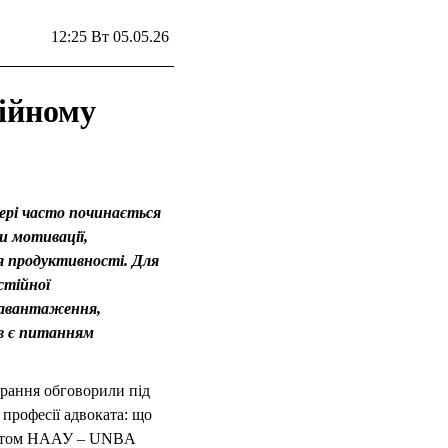
12:25 Вт 05.05.26
сійному
фері часто починається
и мотивації,
 продуктивності. Для
стійної
 навантаження,
ів є питанням
рання обговорили під
 професії адвоката: що
ітетом НААУ – UNBA