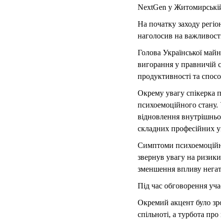
NextGen у Житомирській
На початку заходу регіо
наголосив на важливості
Голова Української майн
вигорання у правничій с
продуктивності та спосо
Окрему увагу спікерка п
психоемоційного стану. 
відновлення внутрішньо
складних професійних у
Симптоми психоемоційно
звернув увагу на ризик
зменшення впливу негат
Під час обговорення уча
Окремий акцент було зро
спільноті, а турбота пр