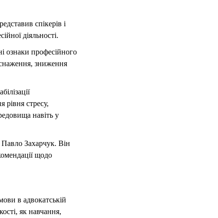
едставив спікерів і
ійної діяльності.
ні ознаки професійного
иснаження, зниження
білізації
 рівня стресу,
редовища навіть у
 Павло Захарчук. Він
комендації щодо
мови в адвокатській
ості, як навчання,