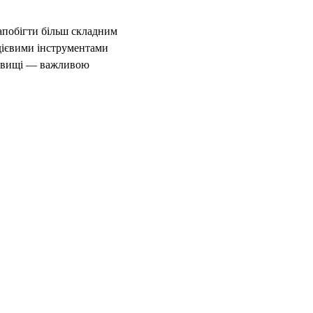
апобігти більш складним
 дієвими інструментами
едовищі — важливою