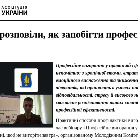
розповіли, як запобігти профе
Професійне вигорання у правничій с
непомітно: з хронічної втоми, втрат
емоційного виснаження та зниження
адвокатів, які працюють в умовах по
відповідальності, стресу й високого
своєчасне розпізнавання таких стан
професійної ефективності.
Практичні способи профілактики виго
час вебінару «Професійне вигорання у
дні, щоб не вигоріти завтра», організованому Молодіжним Ком