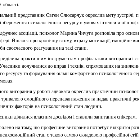
 області.
нальний представник Євген Слюсарчук окреслив мету зустрічі, пр
 збереження психологічного ресурсу в умовах інтенсивної профес
дфулнес асоціації, психолог Марина Чичуга розповіла про основ
фері. Йшлося про хронічну втому, втрату мотивації, емоційне в
би своєчасного реагування на такі стани.
риділила практичним інструментам профілактики вигорання і ста
Учасники долучилися до вправ і технік, спрямованих на зниження
го ресурсу та формування більш комфортного психологічного се
мовах.
го вигорання у роботі адвоката окреслив практичний психолог
и тривалого емоційного перенавантаження та надав практичні ре
ивних факторів на психологічний стан людини.
сники ділилися власним досвідом і ставили запитання спікерам.
блено на тому, що професійне вигорання потребує відкритої роз
о психоемоційний стан є такою самою складовою професійної стійк