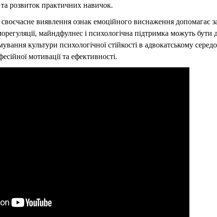
 та розвиток практичних навичок.
 своєчасне виявлення ознак емоційного виснаження допомагає з
морегуляції, майндфулнес і психологічна підтримка можуть бути
рмування культури психологічної стійкості в адвокатському сер
сійної мотивації та ефективності.