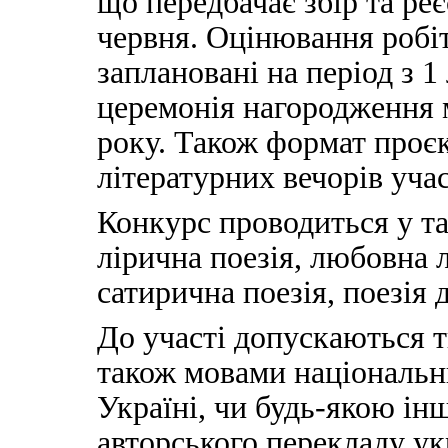
що передбачає збір та реє
червня. Оцінювання робіт
заплановані на період з 1
церемонія нагородження м
року. Також формат проє
літературних вечорів уча
Конкурс проводиться у та
лірична поезія, любовна л
сатирична поезія, поезія д
До участі допускаються 
також мовами національ
Україні, чи будь-якою і
авторського перекладу у