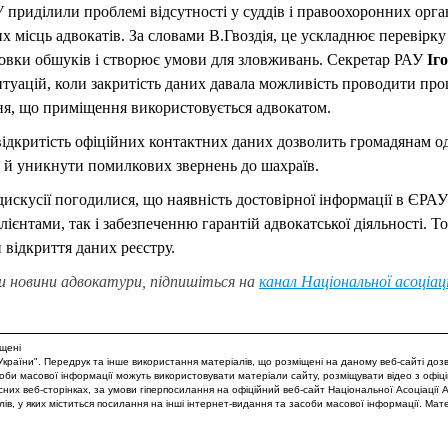
приділили проблемі відсутності у суддів і правоохоронних орга
х місць адвокатів. За словами В.Гвоздія, це ускладнює перевірку
отовки обшуків і створює умови для зловживань. Секретар РАУ
Іг
туацій, коли закритість даних давала можливість проводити проц
я, що приміщення використовується адвокатом.
відкритість офіційних контактних даних дозволить громадянам о
а й уникнути помилкових звернень до шахраїв.
искусії погодилися, що наявність достовірної інформації в ЄРА
клієнтами, так і забезпеченню гарантій адвокатської діяльності. 
відкриття даних реєстру.
 новини адвокатури, підпишіться на
канал Національної асоціац
ищені
України". Передрук та інше використання матеріалів, що розміщені на даному веб-сайті доз
оби масової інформації можуть використовувати матеріали сайту, розміщувати відео з офіц
асних веб-сторінках, за умови гіперпосилання на офіційний веб-сайт Національної Асоціації
ів, у яких міститься посилання на інші інтернет-видання та засоби масової інформації. Мат