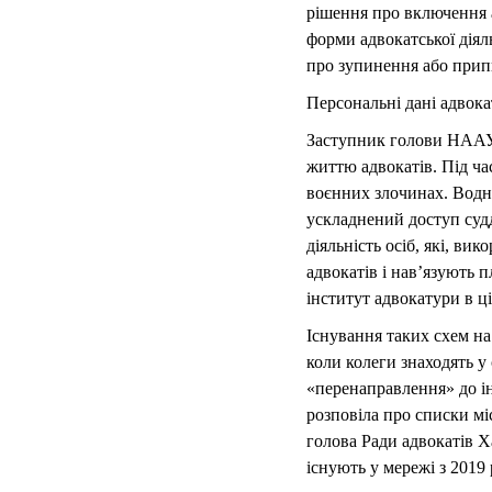
рішення про включення 
форми адвокатської діяль
про зупинення або припи
Персональні дані адвока
Заступник голови НАА
життю адвокатів. Під ча
воєнних злочинах. Водн
ускладнений доступ судд
діяльність осіб, які, в
адвокатів і нав’язують п
інститут адвокатури в ц
Існування таких схем на
коли колеги знаходять у
«перенаправлення» до ін
розповіла про списки мі
голова Ради адвокатів Х
існують у мережі з 2019