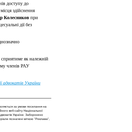
нів доступу до
 місця здійснення
ор Колесников
при
есуальні дії без
днозначно
У сприятиме як належній
Тому членів РАУ
ії адвокатів України
воляється за умови посилання на
ійного веб-сайту Національної
 Адвокатів України. Заборонено
еріали позначені міткою "Реклама",