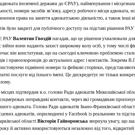
адвоката іноземної держави до ЄРАУ), найменування і місцезнах
ності, номери засобів зв’язку, адресу робочого місця адвоката, но
нення права на заняття адвокатською діяльністю, а також інші ві
тів були закриті для публічного доступу на підставі рішення РАУ
У, РАУ
Валентин Гвоздій
нагадав, що це рішення ухвалювали для
с війни вони надають захист широкому колу осіб, у тому числі ф
очас він констатував, що на сьогодні ключовою проблемою стали
ів і правоохоронців до актуальних адрес і контактів. Зокрема В.
икористовуючи підмінені номери та фейкові сторінки, представляю
латні послуги від їхнього імені. Це дискредитує не тільки конкре
ілому.
 місцях підтвердив в.о. голови Ради адвокатів Миколаївської обл
 соцмережах неправдиві контакти, через які громадянам пропону
шого адвоката. Голова Ради адвокатів Івано-Франківської облас
сцевих адвокатів, оприлюднені у Facebook із реальними та підс
арківської області
Вікторія Гайворонська
звернула увагу, що ша
 року й активно використовуються незалежно від того, відкритий