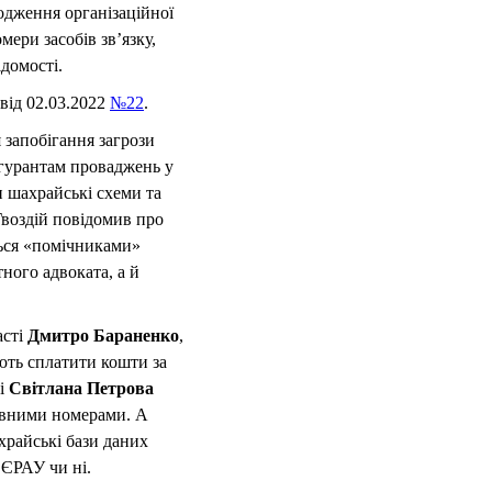
одження організаційної
мери засобів зв’язку,
домості.
 від 02.03.2022
№22
.
 запобігання загрози
ігурантам проваджень у
 шахрайські схеми та
Гвоздій повідомив про
ться «помічниками»
тного адвоката, а й
асті
Дмитро Бараненко
,
ють сплатити кошти за
ті
Світлана Петрова
тавними номерами. А
храйські бази даних
 ЄРАУ чи ні.