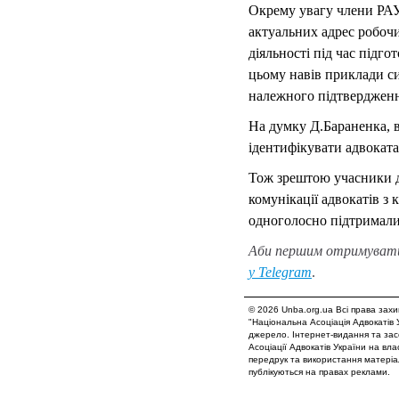
Окрему увагу члени РАУ 
актуальних адрес робочи
діяльності під час підг
цьому навів приклади си
належного підтвердженн
На думку Д.Бараненка, 
ідентифікувати адвокат
Тож зрештою учасники д
комунікації адвокатів з 
одноголосно підтримали 
Аби першим отримувати
у
Telegram
.
© 2026 Unba.org.ua Всі права зах
"Національна Асоціація Адвокатів 
джерело. Інтернет-видання та зас
Асоціації Адвокатів України на вл
передрук та використання матеріал
публікуються на правах реклами.