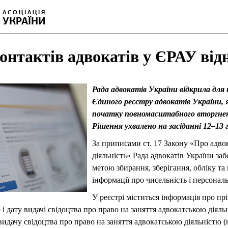
онтактів адвокатів у ЄРАУ від
Рада адвокатів України відкрила для 
Єдиного реєстру адвокатів України, я
початку повномасштабного вторгненн
Рішення ухвалено на засіданні 12–13 
За приписами ст. 17 Закону «Про адво
діяльність» Рада адвокатів України за
метою збирання, зберігання, обліку та
інформації про чисельність і персонал
У реєстрі міститься інформація про прі
 і дату видачі свідоцтва про право на заняття адвокатською діяль
идачу свідоцтва про право на заняття адвокатською діяльністю (