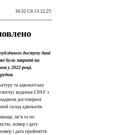
16:32 Сб 13.12.25
новлено
публічного доступу дані
кі були закриті на
я у 2022 році.
грудня.
катуру та адвокатську
безпечує ведення ЄРАУ з
 надання достовірної
ьний склад адвокатів.
звище, ім’я та по
ністю, номер і дату
номер і дата прийняття