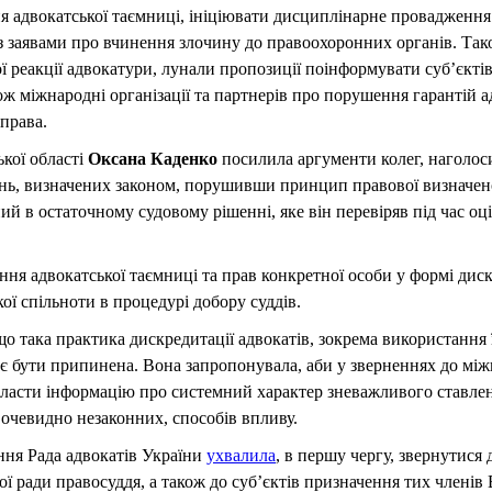
ня адвокатської таємниці, ініціювати дисциплінарне провадженн
із заявами про вчинення злочину до правоохоронних органів. Та
ї реакції адвокатури, лунали пропозиції поінформувати суб’єкті
ож міжнародні організації та партнерів про порушення гарантій ад
права.
кої області
Оксана Каденко
посилила аргументи колег, наголос
ь, визначених законом, порушивши принцип правової визначен
ений в остаточному судовому рішенні, яке він перевіряв під час о
ня адвокатської таємниці та прав конкретної особи у формі дискр
ої спільноти в процедурі добору суддів.
о така практика дискредитації адвокатів, зокрема використання 
ає бути припинена. Вона запропонувала, аби у зверненнях до між
ласти інформацію про системний характер зневажливого ставленн
очевидно незаконних, способів впливу.
ння Рада адвокатів України
ухвалила
, в першу чергу, звернутися
 ради правосуддя, а також до суб’єктів призначення тих членів 