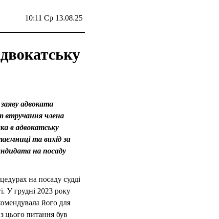
10:11 Ср 13.08.25
адвокатську
 заяву адвоката
т втручання члена
ка в адвокатську
таємниці та вихід за
андидата на посаду
цедурах на посаду судді
і. У грудні 2023 року
комендувала його для
 з цього питання був