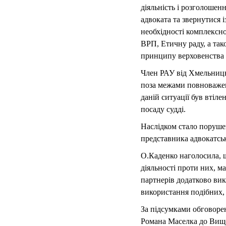
діяльність і розголошен
адвоката та звернутися 
необхідності комплексно
ВРП, Етичну раду, а так
принципу верховенства 
Член РАУ від Хмельниць
поза межами повноважен
даній ситуації був втіл
посаду судді.
Наслідком стало порушен
представника адвокатськ
О.Каденко наголосила, щ
діяльності проти них, м
партнерів додатково вик
використання подібних, 
За підсумками обговоре
Романа Маселка до Вищої