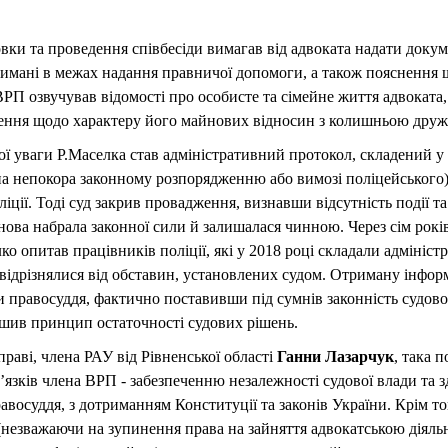
овки та проведення співбесіди вимагав від адвоката надати докум
римані в межах надання правничої допомоги, а також пояснення 
РП озвучував відомості про особисте та сімейне життя адвоката,
ення щодо характеру його майнових відносин з колишньою дру
 уваги Р.Маселка став адміністративний протокол, складений у 
існа непокора законному розпорядженню або вимозі поліцейського
іції. Тоді суд закрив провадження, визнавши відсутність події та
ова набрала законної сили й залишалася чинною. Через сім рокі
о опитав працівників поліції, які у 2018 році складали адмініст
ідрізнялися від обставин, установлених судом. Отриману інфор
и правосуддя, фактично поставивши під сумнів законність судово
ушив принцип остаточності судових рішень.
праві, члена РАУ від Рівненської області
Ганни Лазарчук
, така 
язків члена ВРП - забезпеченню незалежності судової влади та з
авосуддя, з дотриманням Конституції та законів України. Крім тог
 (незважаючи на зупинення права на зайняття адвокатською діяль