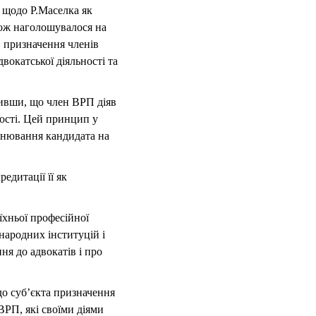
я щодо Р.Маселка як
кож наголошувалося на
в призначення членів
вокатської діяльності та
ивши, що член ВРП діяв
ості. Цей принцип у
цінювання кандидата на
едитації її як
їхньої професійної
народних інституцій і
я до адвокатів і про
 до суб’єкта призначення
ВРП, які своїми діями