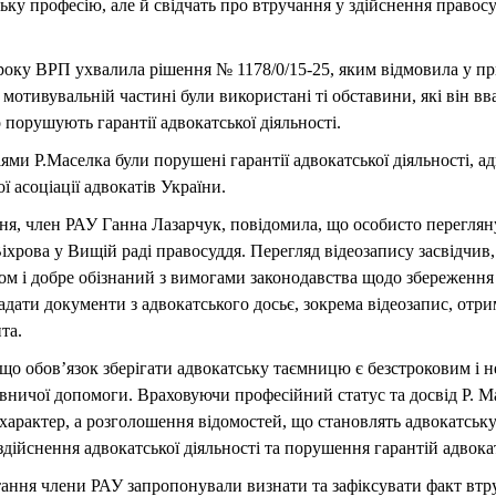
ку професію, але й свідчать про втручання у здійснення правос
.
року ВРП ухвалила рішення № 1178/0/15-25, яким відмовила у пр
 мотивувальній частині були використані ті обставини, які він в
 порушують гарантії адвокатської діяльності.
ми Р.Маселка були порушені гарантії адвокатської діяльності, ад
 асоціації адвокатів України.
ня, член РАУ Ганна Лазарчук, повідомила, що особисто переглян
хрова у Вищій раді правосуддя. Перегляд відеозапису засвідчив, 
ом і добре обізнаний з вимогами законодавства щодо збереження 
адати документи з адвокатського досьє, зокрема відеозапис, отр
та.
 що обов’язок зберігати адвокатську таємницю є безстроковим і 
ничої допомоги. Враховуючи професійний статус та досвід Р. Ма
арактер, а розголошення відомостей, що становлять адвокатську
здійснення адвокатської діяльності та порушення гарантій адвока
тання члени РАУ запропонували визнати та зафіксувати факт втр