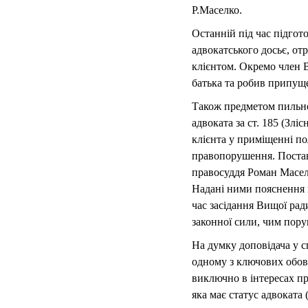
Р.Маселко.
Останній під час підгот
адвокатського досьє, от
клієнтом. Окремо член В
батька та робив припущ
Також предметом пильної
адвоката за ст. 185 (Зл
клієнта у приміщенні пол
правопорушення. Постан
правосуддя Роман Маселк
Надані ними пояснення в
час засідання Вищої рад
законної сили, чим пор
На думку доповідача у с
одному з ключових обов’
виключно в інтересах пр
яка має статус адвоката