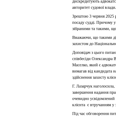
дискредитують адвокатсь
авторитет судової влади
Зрештою 3 червня 2025 
посаду судді. Причому у
зібраними та такими, що
Вважаючи, що такими дія
захистом до Національної
Доповідач з цього питан
співбесіди Олександра Ві
Маселко, який є адвокат
вимагав від кандидата н
здійснення захисту клієн
Г. Лазарчук наголосила,
завершення надання прав
очевидно усвідомлений х
клієнта є втручанням у 
Під час обговорення пи