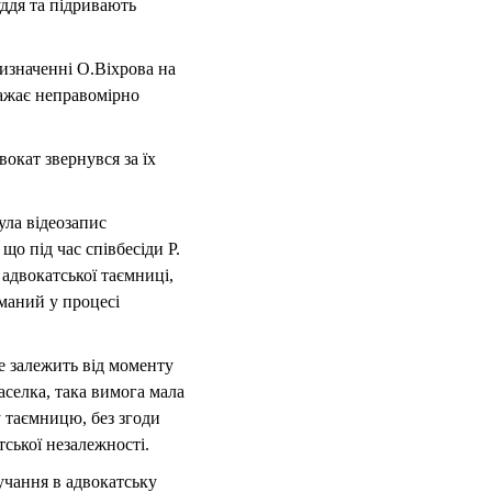
уддя та підривають
изначенні О.Віхрова на
важає неправомірно
вокат звернувся за їх
ула відеозапис
що під час співбесіди Р.
адвокатської таємниці,
иманий у процесі
не залежить від моменту
селка, така вимога мала
 таємницю, без згоди
тської незалежності.
учання в адвокатську