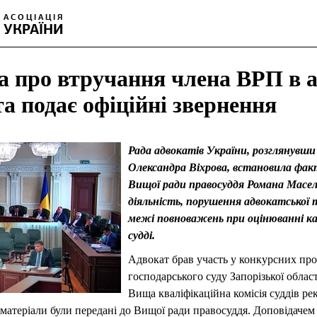
а про втручання члена ВРП в 
та подає офіційні звернення
Рада адвокатів України, розглянувши
Олександра Віхрова, встановила фак
Вищої ради правосуддя Романа Масел
діяльність, порушення адвокатської 
межі повноважень при оцінюванні к
судді.
Адвокат брав участь у конкурсних про
господарського суду Запорізької област
Вища кваліфікаційна комісія суддів ре
 матеріали були передані до Вищої ради правосуддя. Доповідачем