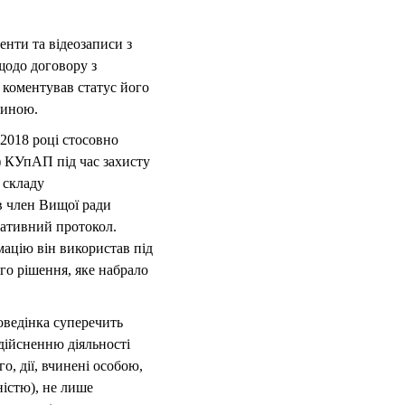
енти та відеозаписи з
щодо договору з
 коментував статус його
жиною.
2018 році стосовно
) КУпАП під час захисту
 складу
в член Вищої ради
ративний протокол.
мацію він використав під
го рішення, яке набрало
поведінка суперечить
дійсненню діяльності
о, дії, вчинені особою,
ністю), не лише