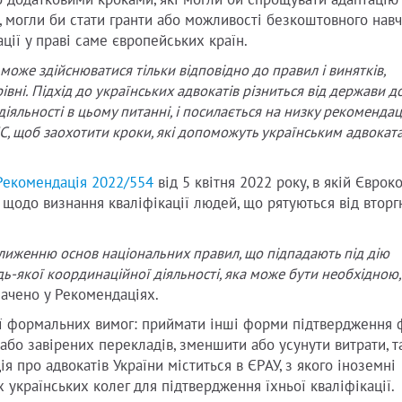
 додатковими кроками, які могли би спрощувати адаптацію
в, могли би стати гранти або можливості безкоштовного нав
ції у праві саме європейських країн.
може здійснюватися тільки відповідно до правил і винятків,
івні. Підхід до українських адвокатів різниться від держави д
іяльності в цьому питанні, і посилається на низку рекомендац
С, щоб заохотити кроки, які допоможуть українським адвокат
Рекомендація 2022/554
від 5 квітня 2022 року, в якій Єврок
щодо визнання кваліфікації людей, що рятуються від вторг
иженню основ національних правил, що підпадають під дію
удь-якої координаційної діяльності, яка може бути необхідною
значено у Рекомендаціях.
ії формальних вимог: приймати інші форми підтвердження ф
або завірених перекладів, зменшити або усунути витрати, та
я про адвокатів України міститься в ЄРАУ, з якого іноземні
українських колег для підтвердження їхньої кваліфікації.