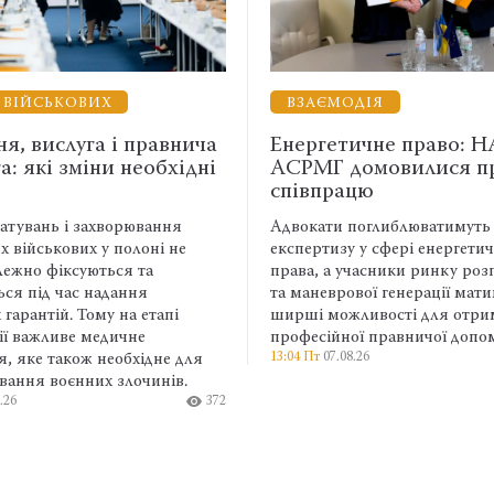
МОДІЯ
НАВЧАННЯ
тичне право: НААУ та
Як окуляри допомаг
 домовилися про
вимкнути режим адв
рацю
лайфхак
и поглиблюватимуть фахову
Постійна готовність відпов
зу у сфері енергетичного
клієнтам, думки про справ
 учасники ринку розподіленої
робочим часом і пережива
рової генерації матимуть
емоцій стирають межу між
ожливості для отримання
професійним та особисти
ної правничої допомоги.
адвоката. Саме тому варто 
08.26
446
перемикання між контекст
використовувати зовнішні 
відокремлювати власну
відповідальність від відпов
клієнта.
9:11 Пт
07.08.26