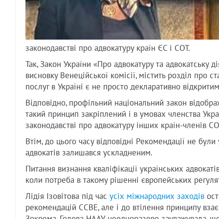
законодавстві про адвокатуру країн ЄС і СОТ.
Так, Закон України «Про адвокатуру та адвокатську д
висновку Венеційської комісії, містить розділ про с
послуг в Україні є не просто декларативно відкрити
Відповідно, профільний національний закон відображ
такий принцип закріплений і в умовах членства Україн
законодавстві про адвокатуру інших країн-членів СО
Втім, до цього часу відповідні Рекомендації не були
адвокатів залишався ускладненим.
Питання визнання кваліфікації українських адвокатів
коли потреба в такому рішенні європейських регуля
Лідія Ізовітова під час
усіх міжнародних заходів
ост
рекомендацій ССВЕ, але і до втілення принципу взає