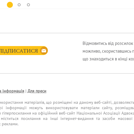
Відмовитись від розсило
можливо, скориставшись 
ПІДПИСАТИСЯ
що знаходиться в кінці к
а інформація
|
Для преси
икористання матеріалів, що розміщені на даному веб-сайті, дозволяєт
ої інформації можуть використовувати матеріали сайту, розміщув
и гіперпосилання на офіційний веб-сайт Національної Асоціації Адвока
міститься посилання на інші інтернет-видання та засоби масової 
х реклами.