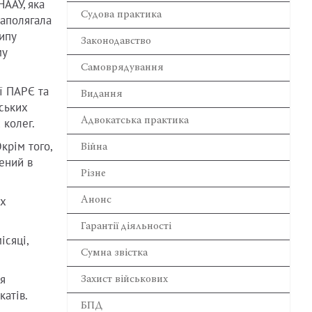
НААУ, яка
Cудова практика
наполягала
ипу
Законодавство
му
Самоврядування
ії ПАРЄ та
Видання
тських
Адвокатська практика
 колег.
крім того,
Війна
лений в
Різне
их
Анонс
Гарантії діяльності
ісяці,
Сумна звістка
я
Захист військових
атів.
БПД