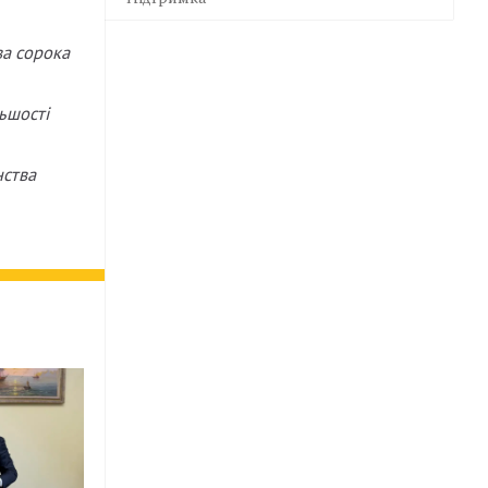
ва сорока
ьшості
нства