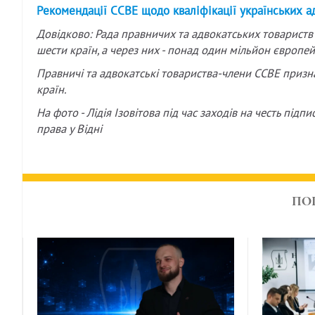
Рекомендації ССВЕ щодо кваліфікації українських а
Довідково: Рада правничих та адвокатських товариств
шести країн, а через них - понад один мільйон європей
Правничі та адвокатські товариства-члени CCBE призн
країн.
На фото - Лідія Ізовітова під час заходів на честь пі
права у Відні
ПО