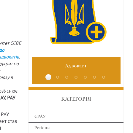
мітет ССВЕ
до
адвокатів
.
відкриттю
+
№6 червень 2026
а
оюзу в
роз’яснює
АУ, РАУ
КАТЕГОРІЯ
 РАУ
ЄРАУ
нт став
ї
Регіони