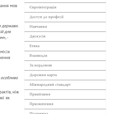
чання мов
Євроінтеграція
Доступ до професії
о держави.
Навчання
ій для
Дискусія
ам
», -
Етика
омісія
Взаємодія
нення
За кордоном
Дорожня карта
, особливо
Міжнародний стандарт
актів, ніж
Привітання
кі як
Призначення
Підтримка