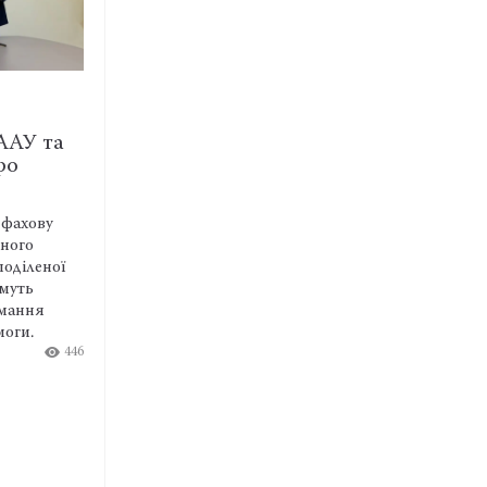
ВИДАННЯ
ають
Бюлетень Комітету медичного
оката –
і фармацевтичного права та
біоетики…
ідати
Комітет медичного і фармацевтичного
и поза
права та біоетики НААУ підготував
ння чужих
бюлетень за квітень-червень 2026 року.
15:36 Чт
06.08.26
272
м життям
тренувати
ами,
«якорі» й
ідальності
380