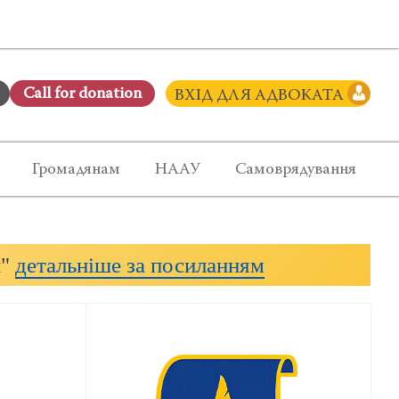
Сall for donation
ВХІД ДЛЯ АДВОКАТА
Громадянам
НААУ
Самоврядування
и"
детальніше за посиланням