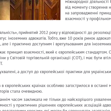
міжнародної діяльності 
від моменту створення 
на запровадженні принц
взаємності у профільно
іяльність», прийнятий 2012 року у відповідності до резолюц
татус іноземних адвокатів. Тобто, вже 10 років ринок адвока
м, але і практично доступним і врегульованим для іноземних
ає принцип взаємності, який є європейським стандартом. О
и у Світовій торгівельній організації (СОТ), і має бути вті
Т.
 ухвалені, а доступ до європейської практики для українськ
 в європейських країнах особливо загострилося в останні м
торів стала очевидною.
аннім часом закликала не тільки до найскорішого ухваленн
мності у практичних рішеннях європейських асоціацій адвок