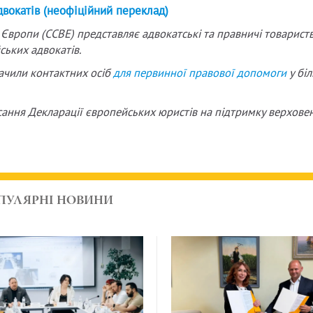
двокатів (неофіційний переклад)
 Європи (CCBE) представляє адвокатські та правничі товарист
ських адвокатів.
ачили контактних осіб
для первинної правової допомоги
у біл
дписання Декларації європейських юристів на підтримку верхове
ПУЛЯРНІ НОВИНИ