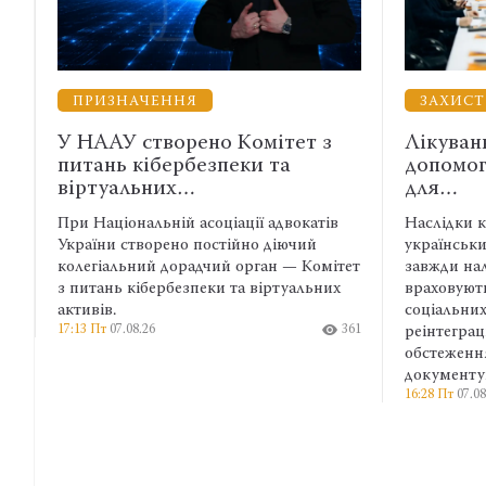
ЗАХИСТ ВІЙСЬКОВИХ
ВЗАЄ
Лікування, вислуга і правнича
Енерге
допомога: які зміни необхідні
АСРМГ
для…
співп
в
Наслідки катувань і захворювання
Адвокат
українських військових у полоні не
експерти
ітет
завжди належно фіксуються та
права, а
х
враховуються під час надання
та манев
соціальних гарантій. Тому на етапі
ширші м
361
реінтеграції важливе медичне
професій
13:04 Пт
07.
обстеження, яке також необхідне для
документування воєнних злочинів.
16:28 Пт
07.08.26
372