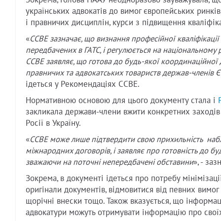
Зокрема, Голова НААУ неодноразово зауважувала, що
українських адвокатів до вимог європейських ринкі
і правничих дисциплін, курси з підвищення кваліфіка
«
CCBE зазначає, що визнання професійної кваліфікації 
передбачених в ГАТС, і регулюється на національному р
CCBE заявляє, що готова до будь-якої координаційної д
правничих та адвокатських товариств держав-членів Є
ідеться у Рекомендаціях ССВЕ.
Нормативною основою для цього документу стала і
закликала держави-члени вжити конкретних заходів 
Росії в Україну.
«
CCBE може лише підтвердити свою прихильність набл
міжнародних договорів, і заявляє про готовність до б
зважаючи на поточні непередбачені обставини
», - за
Зокрема, в документі ідеться про потребу мінімізац
оригінали документів, відмовитися від певних вимог 
щорічні внески тощо. Також вказується, що інформаці
адвокатури можуть отримувати інформацію про своїх 