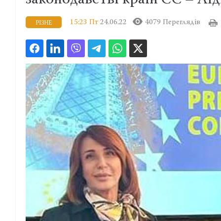
законодавстві країн ЄС – Лід
15:23 Пт
24.06.22
4079 Переглядів
РІЗНЕ