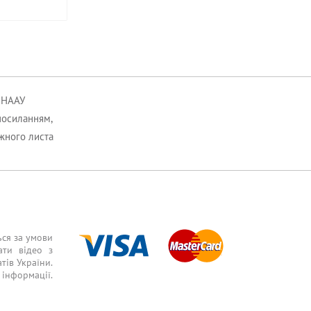
к НААУ
посиланням,
ожного листа
ься за умови
ати відео з
тів України.
інформації.