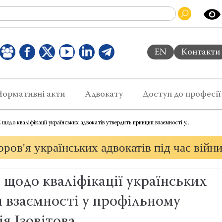
EN
Контакти
Нормативні акти
Адвокату
Доступ до професії
щодо кваліфікації українських адвокатів утвердить принцип взаємності у…
ров'я українських адвокатів під час війн
щодо кваліфікації українських
 взаємності у профільному