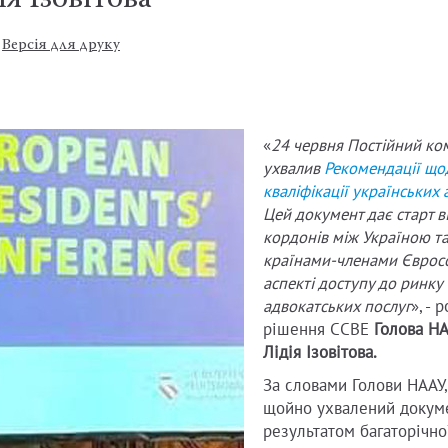
ія Ізовітова
Версія для друку
«
24 червня Постійний ко
ухвалив
Рекомендації що
кваліфікації українських 
Цей документ дає старт 
Адвокат
кордонів між Україною т
країнами-членами Єврос
аспекті доступу до ринку
адвокатських послуг
», - 
рішення ССВЕ
Голова НА
Лідія Ізовітова.
За словами Голови НААУ,
щойно ухвалений докуме
результатом багаторічно