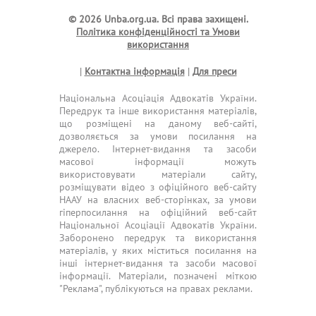
© 2026 Unba.org.ua.
Всі права захищені.
Політика конфіденційності та Умови
використання
|
Контактна інформація
|
Для преси
Національна Асоціація Адвокатів України.
Передрук та інше використання матеріалів,
що розміщені на даному веб-сайті,
дозволяється за умови посилання на
джерело. Інтернет-видання та засоби
масової інформації можуть
використовувати матеріали сайту,
розміщувати відео з офіційного веб-сайту
НААУ на власних веб-сторінках, за умови
гіперпосилання на офіційний веб-сайт
Національної Асоціації Адвокатів України.
Заборонено передрук та використання
матеріалів, у яких міститься посилання на
інші інтернет-видання та засоби масової
інформації. Матеріали, позначені міткою
"Реклама", публікуються на правах реклами.