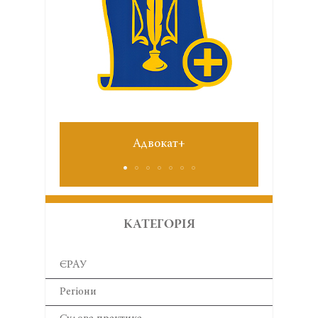
Адвокат+
№6 червень 2026
КАТЕГОРІЯ
ЄРАУ
Регіони