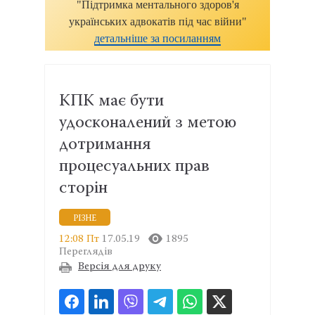
"Підтримка ментального здоров'я
українських адвокатів під час війни"
детальніше за посиланням
КПК має бути
удосконалений з метою
дотримання
процесуальних прав
сторін
РІЗНЕ
12:08 Пт
17.05.19
1895
Переглядів
Версія для друку