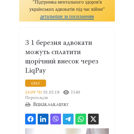
"Підтримка ментального здоров'я
українських адвокатів під час війни"
детальніше за посиланням
З 1 березня адвокати
можуть сплатити
щорічний внесок через
LiqPay
ЄРАУ
16:09 Чт
01.03.18
3540
Переглядів
Версія для друку