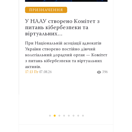
ЗАХИСТ ВІЙСЬКОВИХ
Комітет з
Лікування, вислуга і правнича
ки та
допомога: які зміни необхідні
для…
ції адвокатів
Наслідки катувань і захворювання
йно діючий
українських військових у полоні не
орган — Комітет
завжди належно фіксуються та
а віртуальних
враховуються під час надання
соціальних гарантій. Тому на етапі
396
реінтеграції важливе медичне
обстеження, яке також необхідне для
документування воєнних злочинів.
16:28 Пт
07.08.26
390