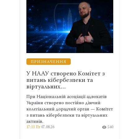
ЗАХИСТ ВІЙСЬКОВИХ
Комітет з
Лікування, вислуга і правнича
еки та
допомога: які зміни необхідні
для…
ації адвокатів
Наслідки катувань і захворювання
йно діючий
українських військових у полоні не
 орган — Комітет
завжди належно фіксуються та
та віртуальних
враховуються під час надання
соціальних гарантій. Тому на етапі
540
реінтеграції важливе медичне
обстеження, яке також необхідне для