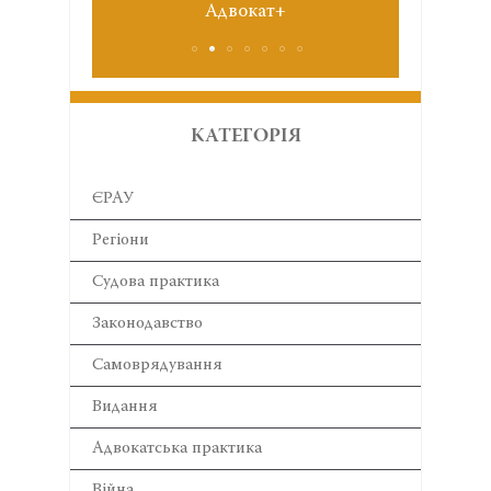
окат+
№6 червень 2026
КАТЕГОРІЯ
ЄРАУ
Регіони
Cудова практика
Законодавство
Самоврядування
Видання
Адвокатська практика
Війна