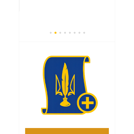
документування воєнних злочинів.
16:28 Пт
07.08.26
520