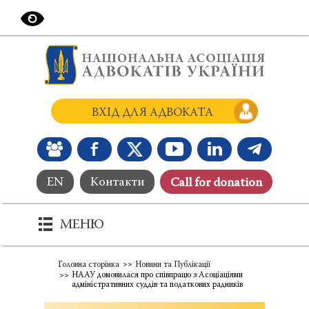
ВХІД ДЛЯ АДВОКАТА
EN
Контакти
Сall for donation
МЕНЮ
Головна сторінка
Новини та Публікації
НААУ домовилася про співпрацю з Асоціаціями
адміністративних суддів та податкових радників