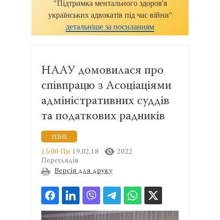
"Підтримка ментального здоров'я
українських адвокатів під час війни"
детальніше за посиланням
НААУ домовилася про
співпрацю з Асоціаціями
адміністративних суддів
та податкових радників
РІЗНЕ
15:00 Пн
19.02.18
2022
Переглядів
Версія для друку