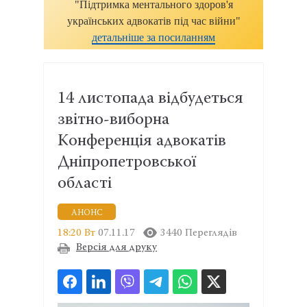
"Підтримка ментального здоров'я
українських адвокатів під час війни"
детальніше за посиланням
14 листопада відбудеться
звітно-виборна
Конференція адвокатів
Дніпропетровської
області
АНОНС
18:20 Вт
07.11.17
3440 Переглядів
Версія для друку