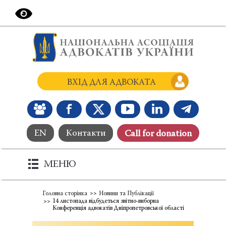
ВХІД ДЛЯ АДВОКАТА
EN
Контакти
Сall for donation
МЕНЮ
Головна сторінка
Новини та Публікації
14 листопада відбудеться звітно-виборна
Конференція адвокатів Дніпропетровської області